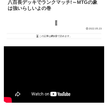
八百長デッキでランクマッチ!～MTGの象
は強いらしいよの巻
スタンダード
2022.05.23
この記事は
約1分
で読めます。