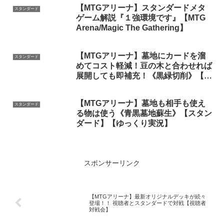
【MTGアリーナ】スタンダードメタ
スタンダード
ゲーム解説『１強環境です』【MTG
Arena/Magic The Gathering】
【MTGアリーナ】墓地にカードを溜
スタンダード
めてコスト軽減！豆の木と合わせれば
展開しても即補充！《黒緑切削》【ス
タンダード2025】【ゆっくり実況】
【MTGアリーナ】墓地も相手も使え
スタンダード
る物は使う《青黒墓地蘇生》【スタン
ダード】【ゆっくり実況】
スポンサーリンク
【MTGアリーナ】最新オリジナルデッキが続々
登場！！ 視聴者とスタンダードで対戦【視聴者
対戦会】