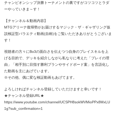
チャンピオンシップ決勝トーナメントの裏ですがコツコツとラダ
ーやっていきま～す！
【チャンネル＆動画内容】
MTGアリーナ復帰勢がお届けするマジック・ザ・ギャザリング仮
説検証型バラエティ動画(自称)をご覧いただきありがとうございま
す！
視聴者の方々にBo3の面白さを伝えつつ自身のプレイスキルを上
げる目的で、デッキを紹介しながら私なりに考えた「プレイの理
由」「相手別に目指す勝利プランやサイドボード案」を言語化し
た動画を主にあげています。
※その他、偶に変な検証動画もあげてます。
よろしければチャンネル登録していただけますと幸いです！
★チャンネル登録URL★
https://www.youtube.com/channel/UCSPH8sokWVMioPPx8MxLU
1g?sub_confirmation=1