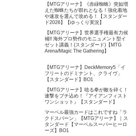
【MTGアリーナ】《赤緑蜘蛛》突如増
えた蜘蛛たちが群れとなる！強化着地
や速攻を選んで攻める！【スタンダー
ド2026】【ゆっくり実況】
【MTGアリーナ】世界選手権最有力候
補!! 海外プロ勢作のモニュメント型イ
ゼット講義！(スタンダード)【MTG
Arena/Magic The Gathering】
【MTGアリーナ】DeckMemory5「イ
フリートのドミナント、クライヴ」
【スタンダード】BO1
【MTGアリーナ】唸る拳が敵を砕く！
連撃をブチ込め！『アイアンフィスト
ワンショット』【スタンダード】
マーベル最強カードはこれですね「ラ
クドスバーン」【MTGアリーナ】｜ス
タンダード【マーベルスーパーヒーロ
ーズ】BO1