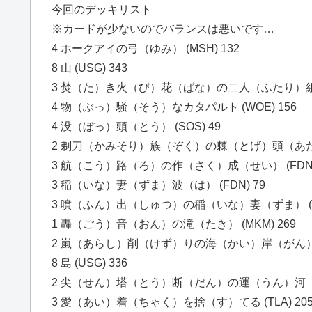
今回のデッキリスト
※カードが少ないのでバランスは悪いです…
4 ホークアイの弓（ゆみ） (MSH) 132
8 山 (USG) 343
3 焚（た）き火（び）花（ばな）の二人（ふたり）組（ぐ
4 物（ぶっ）騒（そう）なカタパルト (WOE) 156
4 没（ぼっ）頭（とう） (SOS) 49
2 剃刀（かみそり）族（ぞく）の棘（とげ）頭（あたま） 
3 航（こう）路（ろ）の作（さく）成（せい） (FDN) 
3 稲（いな）妻（ずま）波（は） (FDN) 79
3 噴（ふん）出（しゅつ）の稲（いな）妻（ずま） (SO
1 轟（ごう）音（おん）の滝（たき） (MKM) 269
2 嵐（あらし）削（けず）りの海（かい）岸（がん） (S
8 島 (USG) 336
2 尖（せん）塔（とう）断（だん）の運（うん）河（が） 
3 愛（あい）着（ちゃく）を捨（す）てる (TLA) 20