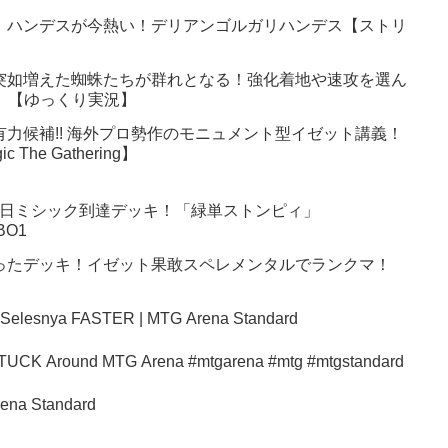
】ハンデスが今熱い！デリアンゴルガリハンデス【ストリ
突如増えた蜘蛛たちが群れとなる！強化着地や速攻を選ん
6】【ゆっくり実況】
有力候補!! 海外プロ勢作のモニュメント型イゼット講義！
 The Gathering】
月18日ミシック到達デッキ！「緑単ストンピィ」
BO1
ったデッキ！イゼット果敢スペレメンタルでランクマ！
 Selesnya FASTER | MTG Arena Standard
fice Deck Why It’s STUCK Around MTG Arena #mtgarena #mtg #mtgstandard
ena Standard