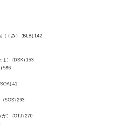
み） (BLB) 142
(DSK) 153
586
A) 41
OS) 263
(OTJ) 270
5