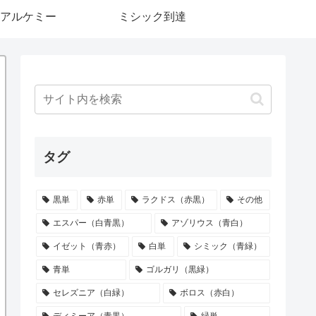
アルケミー
ミシック到達
タグ
黒単
赤単
ラクドス（赤黒）
その他
エスパー（白青黒）
アゾリウス（青白）
イゼット（青赤）
白単
シミック（青緑）
青単
ゴルガリ（黒緑）
セレズニア（白緑）
ボロス（赤白）