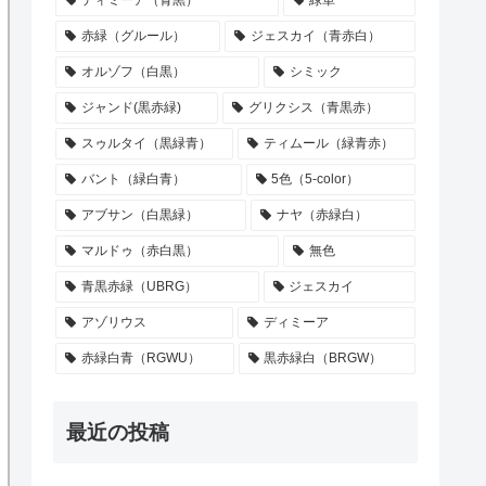
ディミーア（青黒）
緑単
赤緑（グルール）
ジェスカイ（青赤白）
オルゾフ（白黒）
シミック
ジャンド(黒赤緑)
グリクシス（青黒赤）
スゥルタイ（黒緑青）
ティムール（緑青赤）
バント（緑白青）
5色（5-color）
アブサン（白黒緑）
ナヤ（赤緑白）
マルドゥ（赤白黒）
無色
青黒赤緑（UBRG）
ジェスカイ
アゾリウス
ディミーア
赤緑白青（RGWU）
黒赤緑白（BRGW）
最近の投稿