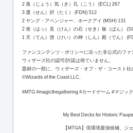
2 蒸（じょう）気（き）孔（こう） (ECL) 267
3 選（せん）択（たく） (FDN) 512
2 ヤング・アベンジャー、ホークアイ (MSH) 131
2 発（はっ）見（けん）の石（せき）板（ばん） (SOS
1 天（てん）啓（けい）の神（しん）殿（でん） (FDN
ファンコンテンツ・ポリシーに沿った非公式のファ
ウィザーズ社の認可/許諾は得ていません。
題材の一部に、ウィザーズ・オブ・ザ・コースト社
©Wizards of the Coast LLC.
#MTG #magicthegathering #カードゲーム #
My Best Decks for Historic Pau
【MTGA】現環境最強候補、ジ