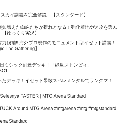
ェスカイ講義を完全解説！【スタンダード】
突如増えた蜘蛛たちが群れとなる！強化着地や速攻を選ん
6】【ゆっくり実況】
有力候補!! 海外プロ勢作のモニュメント型イゼット講義！
 The Gathering】
月18日ミシック到達デッキ！「緑単ストンピィ」
BO1
ったデッキ！イゼット果敢スペレメンタルでランクマ！
 Selesnya FASTER | MTG Arena Standard
fice Deck Why It’s STUCK Around MTG Arena #mtgarena #mtg #mtgstandard
ena Standard