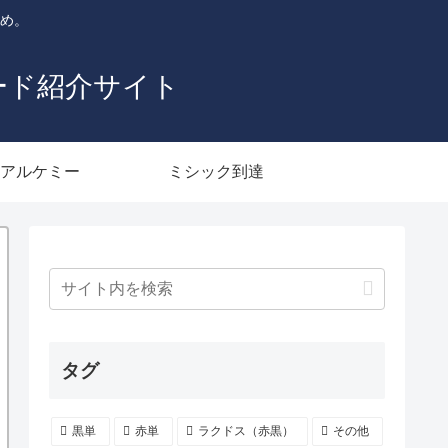
とめ。
ード紹介サイト
アルケミー
ミシック到達
タグ
黒単
赤単
ラクドス（赤黒）
その他