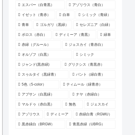
エスパー（白青黒）
アゾリウス（青白）
イゼット（青赤）
白単
シミック（青緑）
青単
ゴルガリ（黒緑）
セレズニア（白緑）
ボロス（赤白）
ディミーア（青黒）
緑単
赤緑（グルール）
ジェスカイ（青赤白）
オルゾフ（白黒）
シミック
ジャンド(黒赤緑)
グリクシス（青黒赤）
スゥルタイ（黒緑青）
バント（緑白青）
5色（5-color）
ティムール（緑青赤）
アブサン（白黒緑）
ナヤ（赤緑白）
マルドゥ（赤白黒）
無色
ジェスカイ
アゾリウス
ディミーア
赤緑白青（RGWU）
黒赤緑白（BRGW）
青黒赤緑（UBRG）