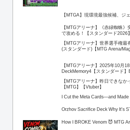
【MTGA】現環境最強候補、ジ
【MTGアリーナ】《赤緑蜘蛛》
で攻める！【スタンダード202
【MTGアリーナ】世界選手権最
(スタンダード)【MTG Arena/Magic
【MTGアリーナ】2025年10
DeckMemory4【スタンダード】
【MTGアリーナ】昨日できなか
【MTG】【Vtuber】
I Cut the Meta Cards—and Made
Orzhov Sacri
How I BROKE Venom 😈 MTG Ar