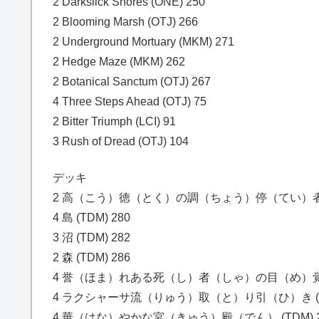
2 Darkslick Shores (ONE) 250
2 Blooming Marsh (OTJ) 266
2 Underground Mortuary (MKM) 271
2 Hedge Maze (MKM) 262
2 Botanical Sanctum (OTJ) 267
4 Three Steps Ahead (OTJ) 75
2 Bitter Triumph (LCI) 91
3 Rush of Dread (OTJ) 104
デッキ
2 高（こう）徳（とく）の調（ちょう）停（てい）者（し
4 島 (TDM) 280
3 沼 (TDM) 282
2 森 (TDM) 286
4 誉（ほま）れある死（し）者（しゃ）の目（め）覚（ざ
4 ラクシャーサ流（りゅう）取（と）り引（ひ）き (TD
4 華（はな）やかな宮（きゅう）殿（でん） (TDM) 2