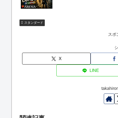
スタンダード
スポ
X
LINE
takah