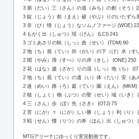
3 第（だい）三（さん）の道（みち）の創（そう）設（せ
3 錠（じょう）前（まえ）破（やぶ）りのいたずら屋（や
3 非（ひ）情（じょう）なソムノファージ (WOE) 22
4 もがく出（しゅつ）現（げん） (LCI) 241
3 ゴミあさりの執（しっ）政（せい） (TDM) 90
2 地（ち）底（てい）街（がい）の下（げ）水（すい）道
2 闇（やみ）滑（すべ）りの岸（きし） (ONE) 250
2 花（はな）盛（ざか）りの湿（しっ）地（ち） (OTJ)
2 地（ち）底（てい）の遺（い）体（たい）安（あん）置
2 迷（めい）路（ろ）庭（てい）園（えん） (MKM) 2
2 植（しょく）物（ぶつ）の聖（せい）域（いき） (OT
4 三（さん）歩（ぽ）先（さき） (OTJ) 75
2 苦（にが）々（にが）しい勝（しょう）利（り） (LC
3 戦（せん）慄（りつ）の奔（ほん）出（しゅつ） (OT
MTGアリーナにゆっくり実況動画です。