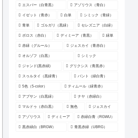
エスパー（白青黒）
アゾリウス（青白）
イゼット（青赤）
白単
シミック（青緑）
青単
ゴルガリ（黒緑）
セレズニア（白緑）
ボロス（赤白）
ディミーア（青黒）
緑単
赤緑（グルール）
ジェスカイ（青赤白）
オルゾフ（白黒）
シミック
ジャンド(黒赤緑)
グリクシス（青黒赤）
スゥルタイ（黒緑青）
バント（緑白青）
5色（5-color）
ティムール（緑青赤）
アブサン（白黒緑）
ナヤ（赤緑白）
マルドゥ（赤白黒）
無色
ジェスカイ
アゾリウス
ディミーア
赤緑白青（RGWU）
黒赤緑白（BRGW）
青黒赤緑（UBRG）