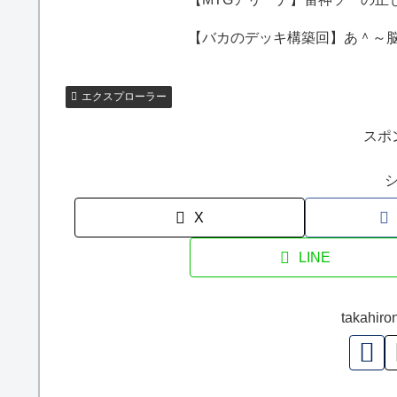
【バカのデッキ構築回】あ＾～脳汁
エクスプローラー
スポ
X
LINE
takah