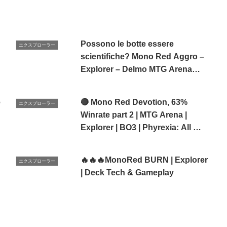
Possono le botte essere
エクスプローラー
scientifiche? Mono Red Aggro –
Explorer – Delmo MTG Arena
Magic ITA
e
🔴 Mono Red Devotion, 63%
エクスプローラー
Winrate part 2 | MTG Arena |
Explorer | BO3 | Phyrexia: All Will
Be One
🔥🔥🔥MonoRed BURN | Explorer
エクスプローラー
| Deck Tech & Gameplay