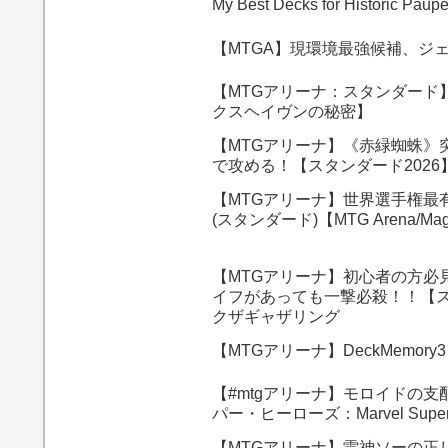
My Best Decks for Historic Pau
【MTGA】現環境最強候補、ジ
【MTGアリーナ：スタンダード
クスヘイヴンの秘密】
【MTGアリーナ】《赤緑蜘蛛》
で攻める！【スタンダード202
【MTGアリーナ】世界選手権最
(スタンダード)【MTG Arena/Magic
【MTGアリーナ】初心者の方必
イフがあっても一撃必殺！！【スタンダ
クザギャザリング
【MTGアリーナ】DeckMemo
【#mtgアリーナ】モロイドの支配者、モ
パー・ヒーローズ：Marvel Supe
【MTGアリーナ】雷神ソーの正し