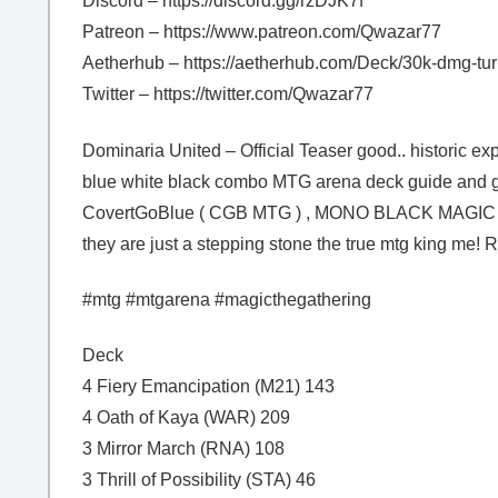
Discord – https://discord.gg/rzDJK7f
Patreon – https://www.patreon.com/Qwazar77
Aetherhub – https://aetherhub.com/Deck/30k-dmg-tu
Twitter – https://twitter.com/Qwazar77
Dominaria United – Official Teaser good.. historic e
blue white black combo MTG arena deck guide and 
CovertGoBlue ( CGB MTG ) , MONO BLACK MAGIC , 
they are just a stepping stone the true mtg king 
#mtg #mtgarena #magicthegathering
Deck
4 Fiery Emancipation (M21) 143
4 Oath of Kaya (WAR) 209
3 Mirror March (RNA) 108
3 Thrill of Possibility (STA) 46