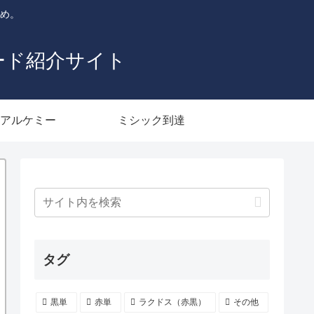
とめ。
ード紹介サイト
アルケミー
ミシック到達
タグ
黒単
赤単
ラクドス（赤黒）
その他