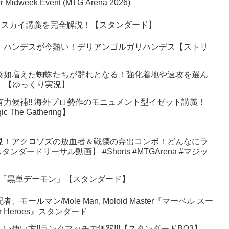
per Midweek Event (MTG Arena 2026)
ェスカイ講義を完全解説！【スタンダード】
】ハンデスが今熱い！デリアンゴルガリハンデス【ストリ
突如増えた蜘蛛たちが群れとなる！強化着地や速攻を選ん
6】【ゆっくり実況】
有力候補!! 海外プロ勢作のモニュメント型イゼット講義！
 The Gathering】
見！アクロゾズの放血者＆戦慄の奔出コンボ！どんなにラ
ードリーサル動画】 #Shorts #MTGArena #マジッ
ry3「黒単デーモン」【スタンダード】
ールマン/Mole Man, Moloid Master『マーベル スー
r Heroes』スタンダード
い使い方!!ランクマッチで無双!!!【スタンダードBO3】