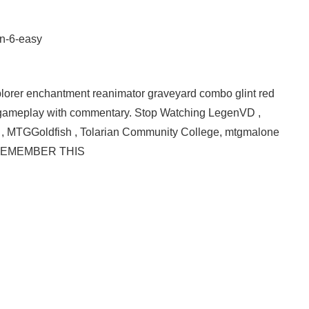
rn-6-easy
xplorer enchantment reanimator graveyard combo glint red
gameplay with commentary. Stop Watching LegenVD ,
MTGGoldfish , Tolarian Community College, mtgmalone
me! REMEMBER THIS