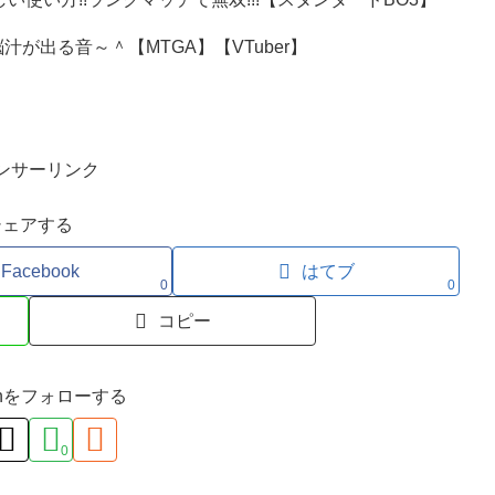
が出る音～＾【MTGA】【VTuber】
ンサーリンク
シェアする
Facebook
はてブ
0
0
コピー
ironをフォローする
0