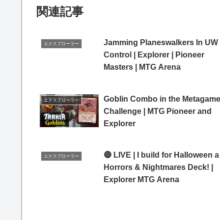
関連記事
Jamming Planeswalkers In UW
エクスプローラー
Control | Explorer | Pioneer
Masters | MTG Arena
Goblin Combo in the Metagam
エクスプローラー
Challenge | MTG Pioneer and
Explorer
🔴 LIVE | I build for Halloween a
エクスプローラー
Horrors & Nightmares Deck! |
Explorer MTG Arena