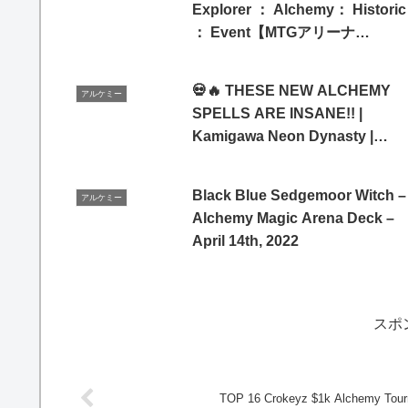
Explorer ： Alchemy： Historic
： Event【MTGアリーナ
2023/05/24】
💀🔥 THESE NEW ALCHEMY
アルケミー
SPELLS ARE INSANE!! |
Kamigawa Neon Dynasty |
Alchemy MTG Arena Deck
Black Blue Sedgemoor Witch –
アルケミー
Alchemy Magic Arena Deck –
April 14th, 2022
スポ
TOP 16 Crokeyz $1k Alchemy Tou