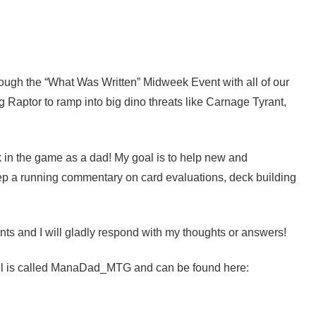
ough the “What Was Written” Midweek Event with all of our
 Raptor to ramp into big dino threats like Carnage Tyrant,
 in the game as a dad! My goal is to help new and
keep a running commentary on card evaluations, deck building
nts and I will gladly respond with my thoughts or answers!
nel is called ManaDad_MTG and can be found here: