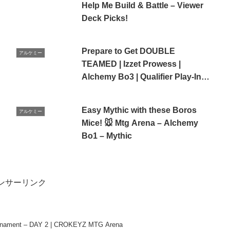
Help Me Build & Battle – Viewer
Deck Picks!
Prepare to Get DOUBLE
アルケミー
TEAMED | Izzet Prowess |
Alchemy Bo3 | Qualifier Play-In |
MTG Arena
Easy Mythic with these Boros
アルケミー
Mice! 🐭 Mtg Arena – Alchemy
Bo1 – Mythic
ンサーリンク
rnament – DAY 2 | CROKEYZ MTG Arena