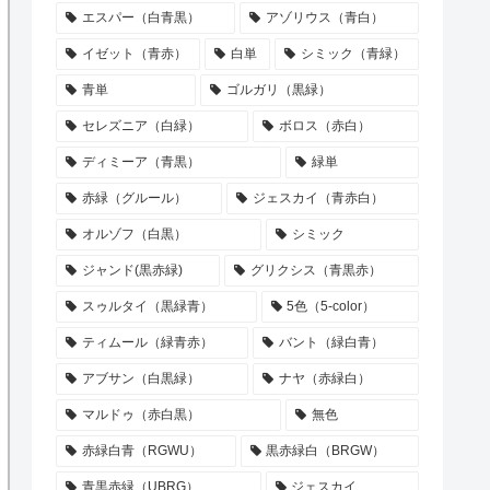
エスパー（白青黒）
アゾリウス（青白）
イゼット（青赤）
白単
シミック（青緑）
青単
ゴルガリ（黒緑）
セレズニア（白緑）
ボロス（赤白）
ディミーア（青黒）
緑単
赤緑（グルール）
ジェスカイ（青赤白）
オルゾフ（白黒）
シミック
ジャンド(黒赤緑)
グリクシス（青黒赤）
スゥルタイ（黒緑青）
5色（5-color）
ティムール（緑青赤）
バント（緑白青）
アブサン（白黒緑）
ナヤ（赤緑白）
マルドゥ（赤白黒）
無色
赤緑白青（RGWU）
黒赤緑白（BRGW）
青黒赤緑（UBRG）
ジェスカイ