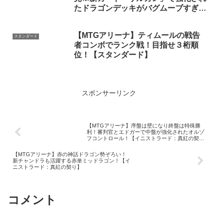
たドラゴンデッキがバグムーブすぎる
件「ジェスカイドラゴン」｜スタンダ
ード【機械兵団の進軍:決戦の後に】
【MTGアリーナ】ティムールの戦告
BO1
スタンダード
者コンボでランク戦！目指せ３桁順
位！【スタンダード】
スポンサーリンク
【MTGアリーナ】序盤は壁になり終盤は特殊勝
利！審判官とエドガーで中盤が強化されたオルゾ
フコントロール！【イニストラード：真紅の契
り】
【MTGアリーナ】赤の神話ドラゴン勢ぞろい！
新チャンドラも活躍する赤単ミッドラゴン！【イ
ニストラード：真紅の契り】
コメント