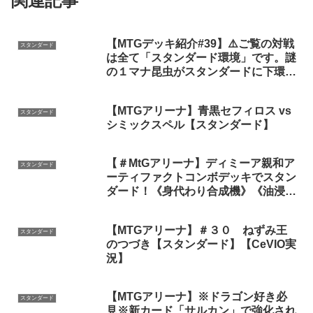
関連記事
【MTGデッキ紹介#39】⚠️ご覧の対戦
スタンダード
は全て「スタンダード環境」です。謎
の１マナ昆虫がスタンダードに下環境
級の踏み倒しを実現！！【5C緑単昆
虫力線】【#mtgeternities 】
【MTGアリーナ】青黒セフィロス vs
スタンダード
シミックスペル【スタンダード】
【＃MtGアリーナ】ディミーア親和ア
スタンダード
ーティファクトコンボデッキでスタン
ダード！《身代わり合成機》《油浸の
機械巨人》《悪魔の破砕機》《再利用
隔室》《奇怪な宝石》《青黒》＃マジ
【MTGアリーナ】＃３０ ねずみ王
ックザギャザリング
スタンダード
のつづき【スタンダード】【CeVIO実
況】
【MTGアリーナ】※ドラゴン好き必
スタンダード
見※新カード「サルカン」で強化され