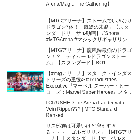
Arena/Magic The Gathering】
【MTGアリーナ】ストームでいきなり
ドラゴン7体！「嵐鱗の末裔」【スタ
ンダードリーサル動画】 #Shorts
#MTGArena #マジックザギャザリング
#ショート動画
【MTGアリーナ】龍嵐録最強のドラゴ
ン！？「ティムールドラゴンストー
ム」【スタンダード】BO1
【#mtgアリーナ】スターク・インダス
トリーズの重役/Stark Industries
Executive『マーベル スーパー・ヒー
ローズ：Marvel Super Heroes』スタン
ダード
I CRUSHED the Arena Ladder with…
Vein Ripper??? | MTG Standard
Ranked
リス部族は可愛いけど増えすぎ
る・・・「ゴルガリリス」【MTGアリ
ーナ】｜スタンダード【マーベルスー