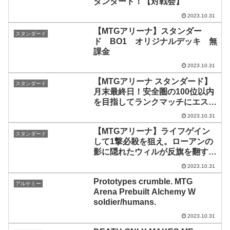
タンダード！【対戦会】
2023.10.31
【MTGアリーナ】スタンダー
スタンダード
ド BO1 オリジナルデッキ 無
課金
2023.10.31
【MTGアリーナ スタンダード】
スタンダード
月末最終日！安全圏の100位以内
を目指してランクマッチにエスパ
ーを持ち込む配信
2023.10.31
【MTGアリーナ】ライフゲイン
スタンダード
して1撃必殺を狙え。ローアンの
影に隠れたウィルが反旗を翻す
「がんばれウィル」｜スタンダー
2023.10.31
ド【エルドレインの森】BO1
Prototypes crumble. MTG
アルケミー
Arena Prebuilt Alchemy W
soldier/humans.
2023.10.31