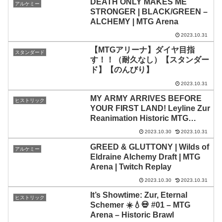
DEATH ONLY MAKES ME
アルケミー
STRONGER | BLACK/GREEN –
ALCHEMY | MTG Arena
2023.10.31
【MTGアリーナ】ダイヤ目指
スタンダード
す！！（耐久なし）【スタンダー
ド】【のんびり】
2023.10.31
MY ARMY ARRIVES BEFORE
ヒストリック
YOUR FIRST LAND! Leyline Zur
Reanimation Historic MTG
Arena
2023.10.30
2023.10.31
GREED & GLUTTONY | Wilds of
アルケミー
Eldraine Alchemy Draft | MTG
Arena | Twitch Replay
2023.10.30
2023.10.31
It’s Showtime: Zur, Eternal
ヒストリック
Schemer ☀️💧💀 #01 – MTG
Arena – Historic Brawl