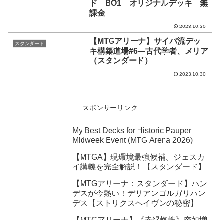
ド BO1 オリジナルデッキ 無
課金
2023.10.30
【MTGアリーナ】サイバ流デッ
スタンダード
キ構築道場#6―古代学者、メリア
（スタンダード）
2023.10.30
スポンサーリンク
My Best Decks for Historic Pauper
Midweek Event (MTG Arena 2026)
【MTGA】現環境最強候補、ジェスカ
イ講義を完全解説！【スタンダード】
【MTGアリーナ：スタンダード】ハン
デスが今熱い！デリアンゴルガリハン
デス【ストリクスヘイヴンの秘密】
【MTGアリーナ】《赤緑蜘蛛》突如増