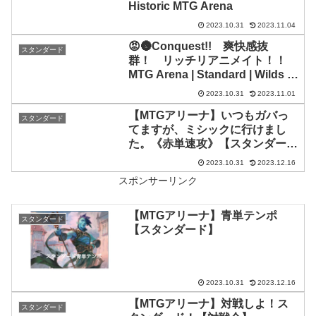
Historic MTG Arena
2023.10.31
2023.11.04
😡🌚Conquest!! 爽快感抜
スタンダード
群！ リッチリアニメイト！！
MTG Arena | Standard | Wilds of
Eldraine
2023.10.31
2023.11.01
【MTGアリーナ】いつもガバっ
スタンダード
てますが、ミシックに行けまし
た。《赤単速攻》【スタンダード
2024】【ゆっくり実況】
2023.10.31
2023.12.16
スポンサーリンク
【MTGアリーナ】青単テンポ
スタンダード
【スタンダード】
2023.10.31
2023.12.16
【MTGアリーナ】対戦しよ！ス
スタンダード