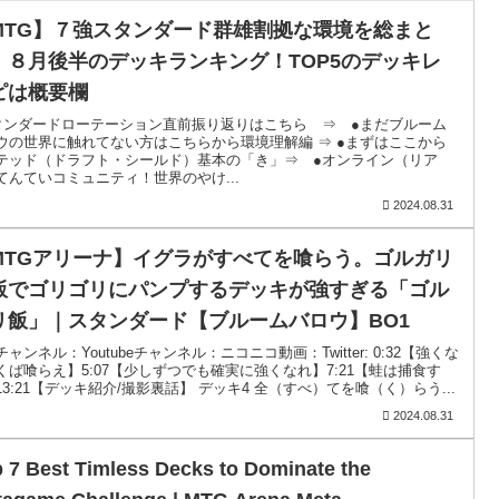
MTG】７強スタンダード群雄割拠な環境を総まと
！８月後半のデッキランキング！TOP5のデッキレ
ピは概要欄
タンダードローテーション直前振り返りはこちら ⇒ ●まだブルーム
ウの世界に触れてない方はこちらから環境理解編 ⇒ ●まずはここから
テッド（ドラフト・シールド）基本の「き」⇒ ●オンライン（リア
てんていコミュニティ！世界のやけ...
2024.08.31
MTGアリーナ】イグラがすべてを喰らう。ゴルガリ
飯でゴリゴリにパンプするデッキが強すぎる「ゴル
リ飯」｜スタンダード【ブルームバロウ】BO1
ャンネル：Youtubeチャンネル：ニコニコ動画：Twitter: 0:32【強くな
くば喰らえ】5:07【少しずつでも確実に強くなれ】7:21【蛙は捕食す
13:21【デッキ紹介/撮影裏話】 デッキ4 全（すべ）てを喰（く）らう...
2024.08.31
 7 Best Timless Decks to Dominate the