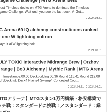
tagame Challenge | MTG Arena Meta
best Timeless decks on MTG Arena to dominate the Timeless
ame Challenge. Wait until you see the last deck!🎉 Get...
2024.08.31
 Arena 69 IQ alchemy constructicons ranked
 one W lightning voltron
says it allW lightning bolt
2024.08.31
LY TOXIC Interactive Midrange Brew | Orzhov
range | Bo3 Alchemy | Mythic Rank | MTG Arena
h Timestamps:00:00 Deckbuilding 00:36 Round 113:41 Round 219:08
d 3Decklist: Deck4 Plains4 Swamp4 Concealed Cour...
2024.08.31
2024.09.01
MTGアリーナ】MTGスタン1万円構築・格安構築で
ッチ戦：スタンダードに挑戦！／スタンダード：緑