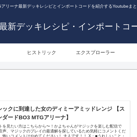
Gアリーナ最新デッキレシピとインポートコードを紹介するYoutubeま
ナ最新デッキレシピ・インポートコ
ヒストリック
エクスプローラー
シックに到達した女のディミーアミッドレンジ 【ス
ンダードBO3 MTGアリーナ】
トを見たい方はこちらから〜！かよちゃんがマジックを楽しむ配信で
音声、マジックのプレイの最適解を探しているため気軽にコメントくだ
。怖いコメントはやめてください！ 大人です！！ X：■うれしいこと・