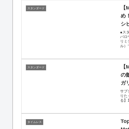
【
スタンダード
め
シ
●ス
バロ
リミ
ル）
【
スタンダード
の
ガ
サブチ
りた
る】
Top
タイムレス