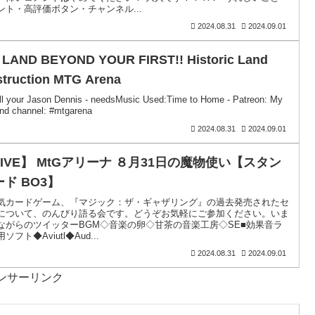
ント・高評価ボタン・チャンネル...
2024.08.31
2024.09.01
 LAND BEYOND YOUR FIRST!! Historic Land
struction MTG Arena
ll your Jason Dennis - needsMusic Used:Time to Home - Patreon: My
nd channel: #mtgarena
2024.08.31
2024.09.01
アリーナ ８月31日の魔物使い【スタン
ド BO3】
気カードゲーム、『マジック：ザ・ギャザリング』の過去発売されたセ
について、のんびり語る会です。どうぞお気軽にご参加ください。いま
ながらのツイッターBGM◇音楽の卵◇甘茶の音楽工房◇SE■効果音ラ
ソフト◆Aviutl◆Aud...
2024.08.31
2024.09.01
ンサーリンク