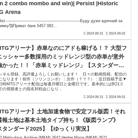
n 2 combo mombo and win)| Persist |Historic
G Arena
st:------------------------------------------------------------Буду дуже вдячний за
римку🥰Приват банк 5457 082...
2024.08.31
2024.09.02
MTGアリーナ】赤単なのにアドも稼げる！？ 大型フ
ニッシャー多数採用のミッドレンジ型の赤単が意外
強かった！！「赤単ミッドレンジ」【スタンダード
ッキ紹介】
ンネル登録、高評価よろしくお願いします！ 日々の動画投稿、配信の
になります！前作（ソリンコンボ）：次作（？？？）：近日投稿予定▼
日時MTGアリーナ配信は毎週月曜日と金曜日です。基本的にはBO1ス
での視聴者との指名対戦会になり...
2024.08.31
2024.09.01
MTGアリーナ】土地加速食物で安定フル版図！それ
諜報土地は基本土地タイプ持ち！《版図ランプ》
スタンダード2025】【ゆっくり実況】
2 Meticulous Archive (MKM) 2642 Hedge Maze (MKM) 2621