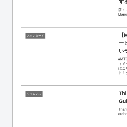
す
前：メン
Llan
【
スタンダード
ー
い
#MT
ィメ
はこ
ト！ク
Th
タイムレス
Gui
Thank
arche