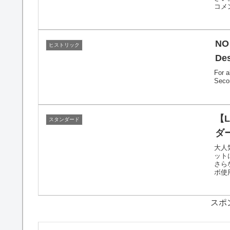
コメ
NO
ヒストリック
De
For a
Seco
【LIVE】 MtG
スタンダード
ダー
大人
ット
さら
ボ使用
スポ