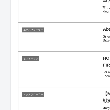
単
前：メン
Flour
Abz
エクスプローラー
Siii
Bitt
HO
ヒストリック
FIR
For a
Seco
【
エクスプローラー
戦
#mt