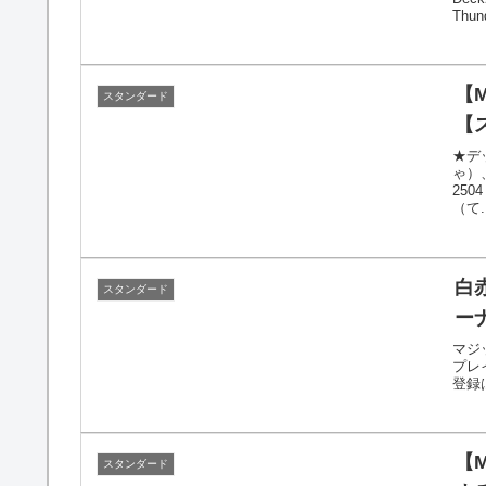
Thund
【
スタンダード
【
★デ
ゃ）、
250
（て..
白
スタンダード
ー
マジ
プレ
登録
【
スタンダード