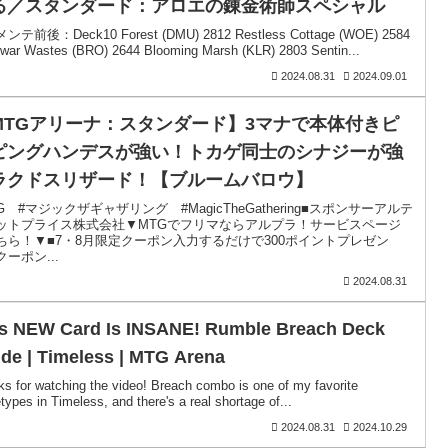
る／スタンダード：アロエの錬金術師スペシャル
テ前後：Deck10 Forest (DMU) 2812 Restless Cottage (WOE) 2584
owar Wastes (BRO) 2644 Blooming Marsh (KLR) 2803 Sentin...
2024.08.31
2024.09.01
MTGアリーナ：スタンダード】3マナで本体付きピ
ピングハンデスが強い！トカゲ同士のシナジーが強
ラクドスリザード！【ブルームバロウ】
G #マジックザギャザリング #MagicTheGathering■スポンサーアルテ
ットプライス株式会社▼MTGでフリマならアルプラ！サービスページ
ちら！▼■7・8月限定クーポン入力するだけで300ポイントプレゼン
ーポン...
2024.08.31
is NEW Card Is INSANE! Rumble Breach Deck
de | Timeless | MTG Arena
s for watching the video! Breach combo is one of my favorite
types in Timeless, and there's a real shortage of...
2024.08.31
2024.10.29