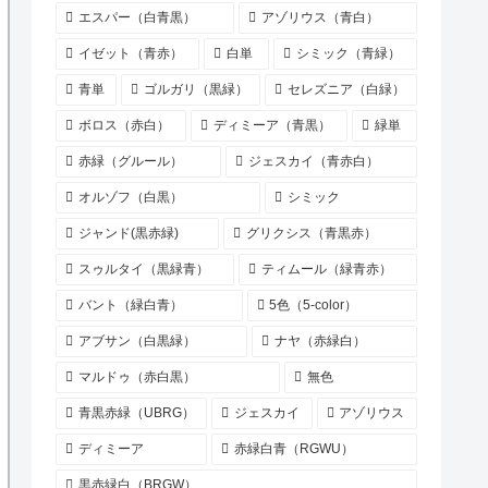
エスパー（白青黒）
アゾリウス（青白）
イゼット（青赤）
白単
シミック（青緑）
青単
ゴルガリ（黒緑）
セレズニア（白緑）
ボロス（赤白）
ディミーア（青黒）
緑単
赤緑（グルール）
ジェスカイ（青赤白）
オルゾフ（白黒）
シミック
ジャンド(黒赤緑)
グリクシス（青黒赤）
スゥルタイ（黒緑青）
ティムール（緑青赤）
バント（緑白青）
5色（5-color）
アブサン（白黒緑）
ナヤ（赤緑白）
マルドゥ（赤白黒）
無色
青黒赤緑（UBRG）
ジェスカイ
アゾリウス
ディミーア
赤緑白青（RGWU）
黒赤緑白（BRGW）