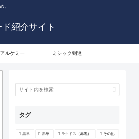
とめ。
ード紹介サイト
アルケミー
ミシック到達
タグ
黒単
赤単
ラクドス（赤黒）
その他