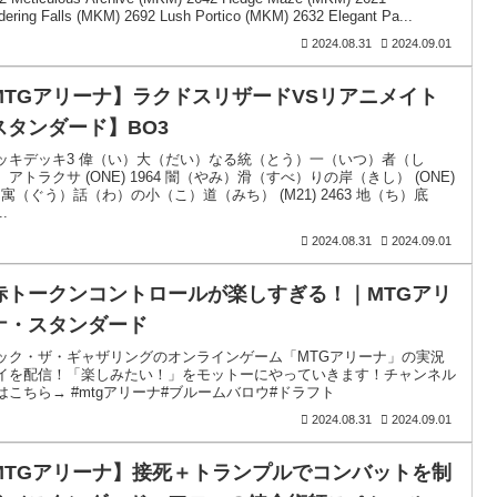
ering Falls (MKM) 2692 Lush Portico (MKM) 2632 Elegant Pa...
2024.08.31
2024.09.01
MTGアリーナ】ラクドスリザードVSリアニメイト
スタンダード】BO3
ッキデッキ3 偉（い）大（だい）なる統（とう）一（いつ）者（し
アトラクサ (ONE) 1964 闇（やみ）滑（すべ）りの岸（きし） (ONE)
4 寓（ぐう）話（わ）の小（こ）道（みち） (M21) 2463 地（ち）底
.
2024.08.31
2024.09.01
赤トークンコントロールが楽しすぎる！｜MTGアリ
ナ・スタンダード
ック・ザ・ギャザリングのオンラインゲーム「MTGアリーナ」の実況
イを配信！「楽しみたい！」をモットーにやっていきます！チャンネル
はこちら→ #mtgアリーナ#ブルームバロウ#ドラフト
2024.08.31
2024.09.01
MTGアリーナ】接死＋トランプルでコンバットを制