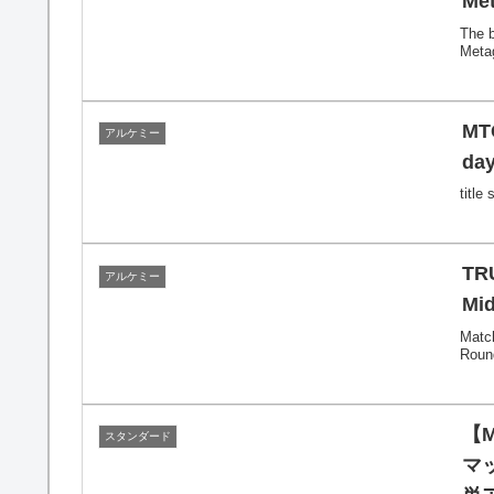
Me
The 
Metag
MTG
アルケミー
day
title 
TRU
アルケミー
Mid
Matc
Roun
【
スタンダード
マ