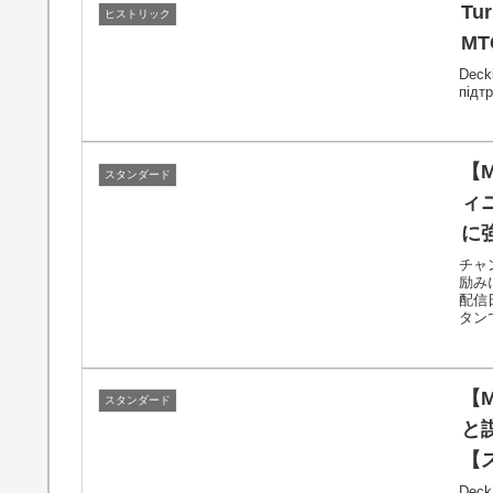
Tur
ヒストリック
MT
Deckli
підт
【
スタンダード
ィ
に
デ
チャ
励み
配信
タン
【
スタンダード
と
【
Deck