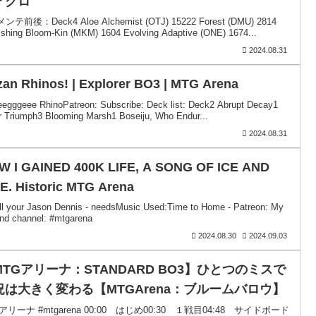
アグロ
テ前後：Deck4 Aloe Alchemist (OTJ) 15222 Forest (DMU) 2814
ishing Bloom-Kin (MKM) 1604 Evolving Adaptive (ONE) 1674...
2024.08.31
an Rhinos! | Explorer BO3 | MTG Arena
eeegggeee RhinoPatreon: Subscribe: Deck list: Deck2 Abrupt Decay1
er Triumph3 Blooming Marsh1 Boseiju, Who Endur...
2024.08.31
W I GAINED 400K LIFE, A SONG OF ICE AND
E. Historic MTG Arena
ll your Jason Dennis - needsMusic Used:Time to Home - Patreon: My
nd channel: #mtgarena
2024.08.30
2024.09.03
MTGアリーナ：STANDARD BO3】ひとつのミスで
況は大きく変わる【MTGArena：ブルームバロウ】
gアリーナ #mtgarena 00:00 はじめ00:30 １戦目04:48 サイドボード