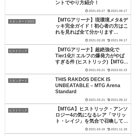
ントでやり方紹介！
2021.03.27
2021.09.17
【MTGアリーナ】現環境メタ&デ
スタンダード2022
ッキ完全ガイド！初心者の方はこ
れを見れば全て分かります
【MTG Arena/Magic The
2021.03.26
2021.09.17
Gathering】
【MTGアリーナ】超絶強化で
ヒストリック
Tier1化!! エルフの爆発力がやば
すぎる件 (ヒストリック)【MTG
Arena/Magic The Gathering】
2021.03.21
2023.02.15
THIS RAKDOS DECK IS
スタンダード
UNBEATABLE – MTG Arena
Standard
2021.03.21
2021.09.12
【MTGA】ヒストリック・アンソ
ヒストリック
ロジー4の気になるレア「マリッ
ト・レイジ」を気合で召喚して気
持ち良くなる会【ヒストリック】
2021.03.16
2021.11.18