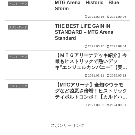
MTG Arena – Historic – Blue
ヒストリック
Storm
2021.03.16
2021.09.26
THE BEST LIFE GAIN IN
スタンダード
STANDARD – MTG Arena
Standard
2021.03.15
2021.09.04
【ＭＴＧアリーナデッキ紹介】今
ヒストリック
最もヒストリックで熱いデッ
キ”エンジェルカンパニー”【実況
動画】
2021.03.11
2025.05.12
【MTGアリーナ】全知やウラモ
ヒストリック
グなど凶悪さ倍増！ヒストリック
ティボルトコンボ！【カルドハイ
ム】
2021.03.02
2024.03.01
スポンサーリンク