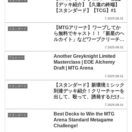
スタンダード
【デッキ紹介】【久遠の終端】
【スタンダード】【TCG】#1
2025.08.31
【MTGアリーナ】ワープしてか
スタンダード
ら無料でキャスト！！「新星のヘ
ルカイト」などワープクリーチャ
ーが0マナで出てくる！「黒こげ
2025.08.31
ワープ」｜スタンダード【久遠の
Another Greyknight Limited
終端】BO1
アルケミー
Masterclass | EOE Alchemy
Draft | MTG Arena
2025.08.31
【スタンダード】新環境ミシック
スタンダード
到達デッキ紹介！クリーチャーを
出して、殴って、誘発するだけ！
【MTGアリーナ】
2025.08.31
Best Decks to Win the MTG
スタンダード
Arena Standard Metagame
Challenge!