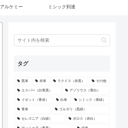
アルケミー
ミシック到達
タグ
黒単
赤単
ラクドス（赤黒）
その他
エスパー（白青黒）
アゾリウス（青白）
イゼット（青赤）
白単
シミック（青緑）
青単
ゴルガリ（黒緑）
セレズニア（白緑）
ボロス（赤白）