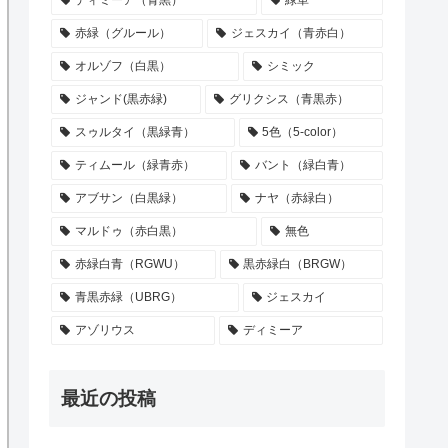
ディミーア（青黒）
緑単
赤緑（グルール）
ジェスカイ（青赤白）
オルゾフ（白黒）
シミック
ジャンド(黒赤緑)
グリクシス（青黒赤）
スゥルタイ（黒緑青）
5色（5-color）
ティムール（緑青赤）
バント（緑白青）
アブサン（白黒緑）
ナヤ（赤緑白）
マルドゥ（赤白黒）
無色
赤緑白青（RGWU）
黒赤緑白（BRGW）
青黒赤緑（UBRG）
ジェスカイ
アゾリウス
ディミーア
最近の投稿