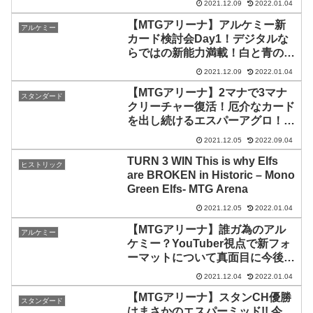
2021.12.09
2022.01.04
【MTGアリーナ】アルケミー新
アルケミー
カード検討会Day1！デジタルな
らではの新能力満載！白と青のカ
ード全23枚について語り合いまし
2021.12.09
2022.01.04
ょう！大好評のアンケート評価も
【MTGアリーナ】2マナで3マナ
行います！
スタンダード
クリーチャー復活！厄介なカード
を出し続けるエスパーアグロ！
【イニストラード：真紅の契り】
2021.12.05
2022.09.04
TURN 3 WIN This is why Elfs
ヒストリック
are BROKEN in Historic – Mono
Green Elfs- MTG Arena
2021.12.05
2022.01.04
【MTGアリーナ】誰ガ為のアル
アルケミー
ケミー？YouTuber視点で新フォ
ーマットについて真面目に今後を
考察してみた
2021.12.04
2022.01.04
【MTGアリーナ】スタンCH優勝
スタンダード
はまさかのエスパーミッド!! 今、