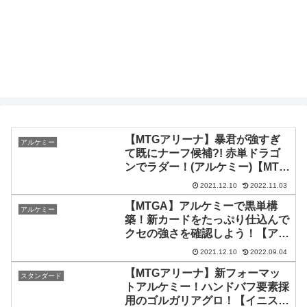
【MTGアリーナ】暴君が強すぎ
アルケミー
て既にナーフ候補?! 赤単ドラゴ
ンでラダー！(アルケミー)【MTG
Arena/Magic The Gathering】
2021.12.10
2022.11.03
【MTGA】アルケミーで黒単構
アルケミー
築！新カードをたっぷり仕込んで
クセの強さを確認しよう！【アル
ケミー】
2021.12.10
2022.09.04
【MTGアリーナ】新フォーマッ
スタンダード
トアルケミー！ハンドバフ要素採
用のゴルガリアグロ！【イニスト