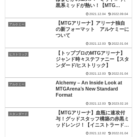
黒系ミッドが熱い！【MTG
Arena/Magic The Gathering】
2021.12.04
2022.09.04
【MTGアリーナ】アリーナ独自
アルケミー
の新フォーマット アルケミーに
ついて
2021.12.03
2022.01.04
【トッププロのMTGアリーナ】
ヒストリック
ジャンド時々ステファニー【スタ
ンダード/ヒストリック】
2021.12.03
2022.01.04
Alchemy – An Inside Look at
アルケミー
MTGArena’s New Standard
Format
2021.12.03
2023.02.16
【MTGアリーナ】血瓶に速攻付
スタンダード
与！グッドスタッフ構築の赤黒ミ
ッドレンジ！【イニストラード：
真紅の契り】
2021.12.02
2022.01.04