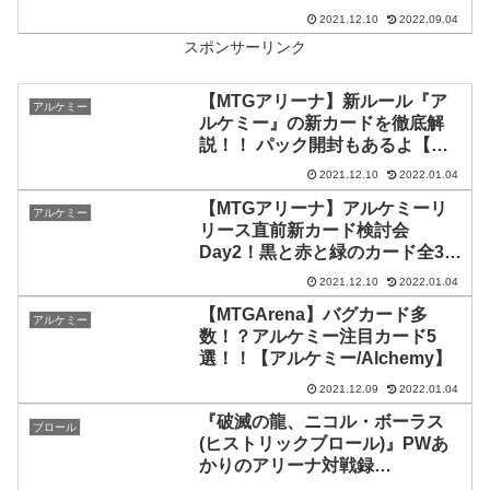
ラード：真紅の契り】
2021.12.10
2022.09.04
スポンサーリンク
【MTGアリーナ】新ルール『ア
アルケミー
ルケミー』の新カードを徹底解
説！！ パック開封もあるよ【配
信】
2021.12.10
2022.01.04
【MTGアリーナ】アルケミーリ
アルケミー
リース直前新カード検討会
Day2！黒と赤と緑のカード全33
枚について語り合いましょう！大
2021.12.10
2022.01.04
好評のアンケート評価も行いま
【MTGArena】バグカード多
す！
アルケミー
数！？アルケミー注目カード5
選！！【アルケミー/Alchemy】
2021.12.09
2022.01.04
『破滅の龍、ニコル・ボーラス
ブロール
(ヒストリックブロール)』PWあ
かりのアリーナ対戦録
VOW#03【MTGA】