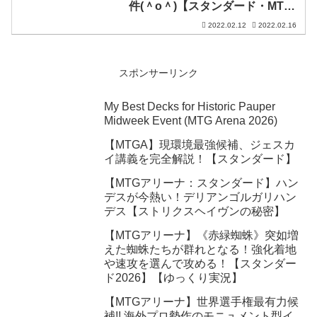
件(＾o＾)【スタンダード・MTG
アリーナ・神河：輝ける世界】
2022.02.12
2022.02.16
スポンサーリンク
My Best Decks for Historic Pauper
Midweek Event (MTG Arena 2026)
【MTGA】現環境最強候補、ジェスカ
イ講義を完全解説！【スタンダード】
【MTGアリーナ：スタンダード】ハン
デスが今熱い！デリアンゴルガリハン
デス【ストリクスヘイヴンの秘密】
【MTGアリーナ】《赤緑蜘蛛》突如増
えた蜘蛛たちが群れとなる！強化着地
や速攻を選んで攻める！【スタンダー
ド2026】【ゆっくり実況】
【MTGアリーナ】世界選手権最有力候
補!! 海外プロ勢作のモニュメント型イ