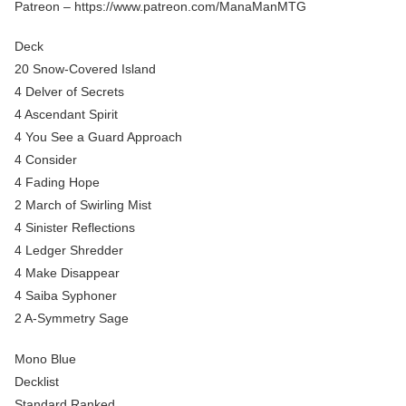
Patreon – https://www.patreon.com/ManaManMTG
Deck
20 Snow-Covered Island
4 Delver of Secrets
4 Ascendant Spirit
4 You See a Guard Approach
4 Consider
4 Fading Hope
2 March of Swirling Mist
4 Sinister Reflections
4 Ledger Shredder
4 Make Disappear
4 Saiba Syphoner
2 A-Symmetry Sage
Mono Blue
Decklist
Standard Ranked