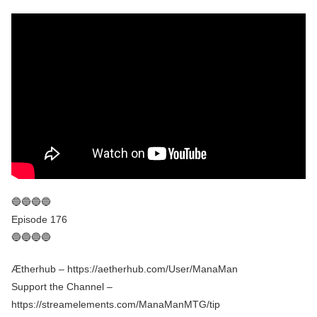
🔵🔵🔵🔵
Episode 176
🔵🔵🔵🔵
Ætherhub – https://aetherhub.com/User/ManaMan
Support the Channel –
https://streamelements.com/ManaManMTG/tip