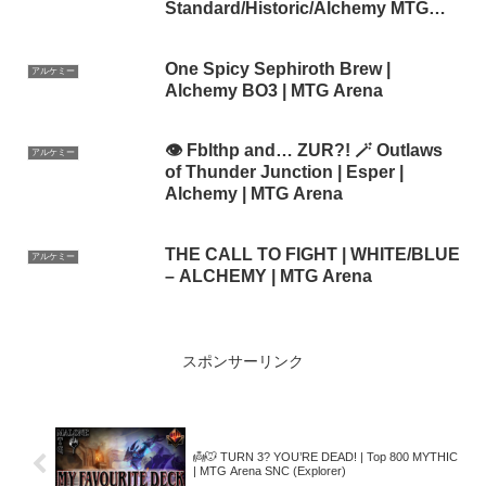
Standard/Historic/Alchemy MTG
Arena
One Spicy Sephiroth Brew |
アルケミー
Alchemy BO3 | MTG Arena
👁️ Fblthp and… ZUR?! 🪄 Outlaws
アルケミー
of Thunder Junction | Esper |
Alchemy | MTG Arena
THE CALL TO FIGHT | WHITE/BLUE
アルケミー
– ALCHEMY | MTG Arena
スポンサーリンク
👼🐭 TURN 3? YOU’RE DEAD! | Top 800 MYTHIC
| MTG Arena SNC (Explorer)