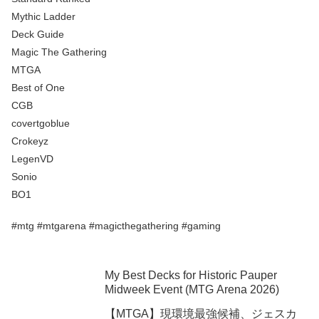
Mythic Ladder
Deck Guide
Magic The Gathering
MTGA
Best of One
CGB
covertgoblue
Crokeyz
LegenVD
Sonio
BO1
#mtg #mtgarena #magicthegathering #gaming
My Best Decks for Historic Pauper
Midweek Event (MTG Arena 2026)
【MTGA】現環境最強候補、ジェスカ