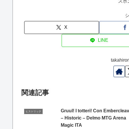
スポ
X
LINE
takah
関連記事
Gruul! I totteri! Con Emberclea
ヒストリック
– Historic – Delmo MTG Arena
Magic ITA