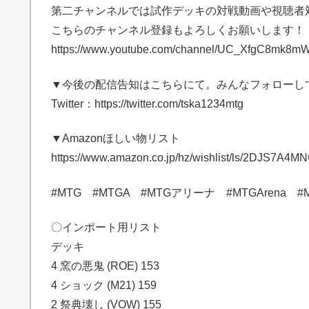
第二チャンネルでは試作デッキの対戦動画や視聴者
こちらのチャンネル登録もよろしくお願いします！
https://www.youtube.com/channel/UC_XfgC8mk8m
▼今後の配信告知はこちらにて。みんなフォローし
Twitter：https://twitter.com/tska1234mtg
▼Amazonほしい物リスト
https://www.amazon.co.jp/hz/wishlist/ls/2DJS7A4
#MTG #MTGA #MTGアリーナ #MTGArena #
〇インポート用リスト
デッキ
4 窯の悪鬼 (ROE) 153
4 ショック (M21) 159
2 祭典壊し (VOW) 155