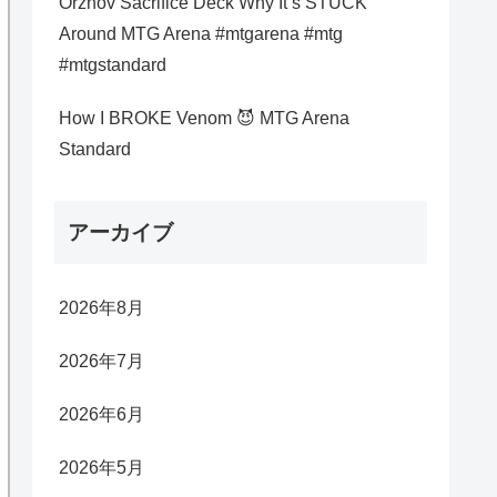
Orzhov Sacrifice Deck Why It’s STUCK
Around MTG Arena #mtgarena #mtg
#mtgstandard
How I BROKE Venom 😈 MTG Arena
Standard
アーカイブ
2026年8月
2026年7月
2026年6月
2026年5月