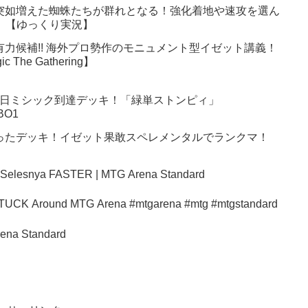
突如増えた蜘蛛たちが群れとなる！強化着地や速攻を選ん
6】【ゆっくり実況】
有力候補!! 海外プロ勢作のモニュメント型イゼット講義！
 The Gathering】
月18日ミシック到達デッキ！「緑単ストンピィ」
BO1
ったデッキ！イゼット果敢スペレメンタルでランクマ！
 Selesnya FASTER | MTG Arena Standard
fice Deck Why It’s STUCK Around MTG Arena #mtgarena #mtg #mtgstandard
ena Standard