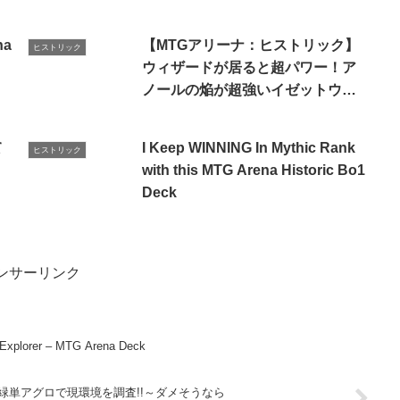
na
【MTGアリーナ：ヒストリック】
ヒストリック
ウィザードが居ると超パワー！ア
ノールの焔が超強いイゼットウィ
ザード！【指輪物語】
て
I Keep WINNING In Mythic Rank
ヒストリック
】
with this MTG Arena Historic Bo1
Deck
ンサーリンク
Tezzeret IS BACK! Grixis Artifacts Explorer – MTG Arena Deck
緑単アグロで現環境を調査!!～ダメそうなら