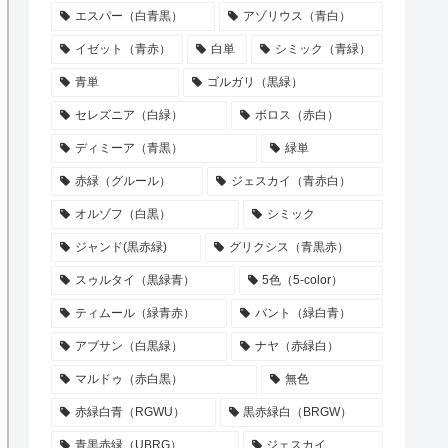
エスパー（白青黒）
アゾリウス（青白）
イゼット（青赤）
白単
シミック（青緑）
青単
ゴルガリ（黒緑）
セレズニア（白緑）
ボロス（赤白）
ディミーア（青黒）
緑単
赤緑（グルール）
ジェスカイ（青赤白）
オルゾフ（白黒）
シミック
ジャンド(黒赤緑)
グリクシス（青黒赤）
スゥルタイ（黒緑青）
5色（5-color）
ティムール（緑青赤）
バント（緑白青）
アブサン（白黒緑）
ナヤ（赤緑白）
マルドゥ（赤白黒）
無色
赤緑白青（RGWU）
黒赤緑白（BRGW）
青黒赤緑（UBRG）
ジェスカイ