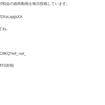
対戦会の抜粋動画を毎日投稿しています。
W2XoLspjjsXA
てね。
MNC8KQ?ref_=wl_
MTG対戦