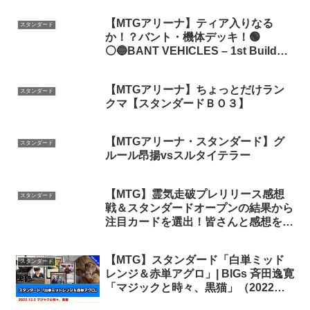
【MTGアリーナ】ティア入りなる
スタンダード
か！？バント・機体デッキ！🟢
⚪🔵BANT VEHICLES – 1st Build
with Kamigawa Neon Dynasty | MTG
Arena Standard
【MTGアリーナ】ちょっとだけラン
スタンダード
クマ【スタンダードＢＯ３】
【MTGアリーナ・スタンダード】グ
スタンダード
ルール昂揚vsスルタイテラー
【MTG】霊気走破プレリリース感想
スタンダード
戦＆スタンダードオープンの結果から
注目カードを選出！皆さんと感想を語
り合いましょう！
【MTG】スタンダード「白単ミッド
スタンダード
レンジ＆赤単アグロ」| BIGs 斉田逸寛
「マジックと時々、黒猫」（2022年
12月2日放送）