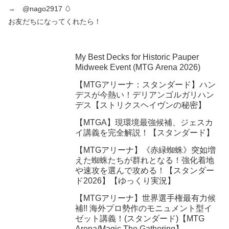
→ @nago2917 🥚
お友だちになってくれたら！
My Best Decks for Historic Pauper
Midweek Event (MTG Arena 2026)
【MTGアリーナ：スタンダード】ハン
デスが今熱い！デリアンゴルガリハン
デス【ストリクスヘイヴンの秘密】
【MTGA】現環境最強候補、ジェスカ
イ講義を完全解説！【スタンダード】
【MTGアリーナ】《赤緑蜘蛛》突如増
えた蜘蛛たちが群れとなる！強化着地
や速攻を選んで攻める！【スタンダー
ド2026】【ゆっくり実況】
【MTGアリーナ】世界選手権最有力候
補!! 海外プロ勢作のモニュメント型イ
ゼット講義！(スタンダード)【MTG
Arena/Magic The Gathering】