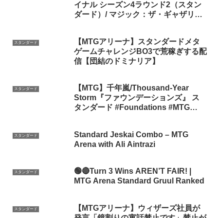
イナル シーズン4ラウンド2（スタン
ダード）/ マジック：ザ・ギャザリン
グ【MTG】
【MTGアリーナ】スタンダードメタ
スタンダード
ゲームチャレンジBO3で荒稼ぎする配
信【団結のドミナリア】
【MTG】千年嵐/Thousand-Year
スタンダード
Storm『ファウンデーションズ』 ス
タンダード #Foundations #MTG
#MTGA #MTGアリーナ
Standard Jeskai Combo – MTG
スタンダード
Arena with Ali Aintrazi
🟢🔴Turn 3 Wins AREN’T FAIR! |
スタンダード
MTG Arena Standard Gruul Ranked
【MTGアリーナ】ウィザーズ社員が
スタンダード
発言「鏡割りの寓話禁止です」禁止が