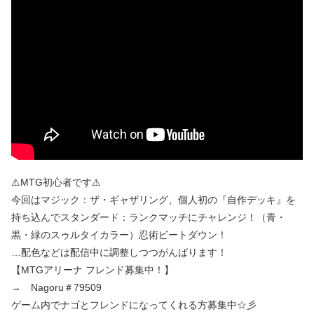
⚠MTG初心者です⚠
今回はマジック：ザ・ギャザリング、個人初の『自作デッキ』を
持ち込んでスタンダード：ランクマッチにチャレンジ！（青・
黒・緑のスゥルタイカラー）忍術ビートダウン！
…配色などは配信中に調整しつつがんばります！
【MTGアリーナ フレンド募集中！】
→ Nagoru＃79509
ゲーム内でナゴとフレンドになってくれる方募集中☆彡