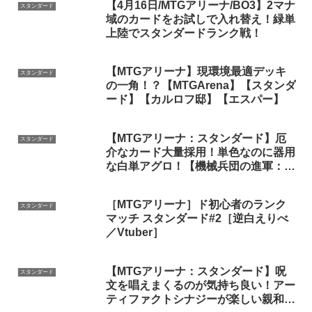
【4月16日/MTGアリーナ/BO3】2マナ
スタンダード
域のカードをお試しで入れ替え！緑単
上陸でスタンダードランク戦！
【MTGアリーナ】現環境最適デッキ
スタンダード
の一角！？【MTGArena】【スタンダ
ード】【カルロフ邸】【エスパー】
【MTGアリーナ：スタンダード】厄
スタンダード
介なカード大量採用！単色なのに器用
な白単アグロ！【機械兵団の進軍：決
戦の後に】
［MTGアリーナ］ド初心者のランク
スタンダード
マッチ スタンダード#2［逆白えりべ
／Vtuber］
【MTGアリーナ：スタンダード】呪
スタンダード
文を唱えまくるのが気持ち良い！アー
ティファクトシナジーが楽しい親和！