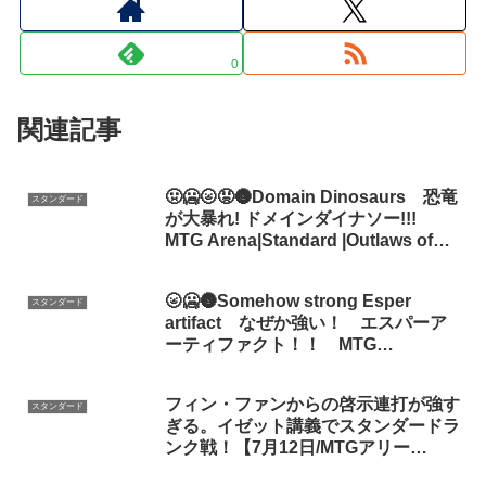
0
関連記事
🤢🥶🌝😡🌚Domain Dinosaurs 恐竜
スタンダード
が大暴れ! ドメインダイナソー!!!
MTG Arena|Standard |Outlaws of
Thunder Junction
🌝🥶🌚Somehow strong Esper
スタンダード
artifact なぜか強い！ エスパーア
ーティファクト！！ MTG
Arena|Standard |Lost Caverns of
Ixalan
フィン・ファンからの啓示連打が強す
スタンダード
ぎる。イゼット講義でスタンダードラ
ンク戦！【7月12日/MTGアリー
ナ/BO3】