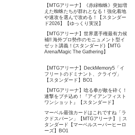
【MTGアリーナ】《赤緑蜘蛛》突如増
えた蜘蛛たちが群れとなる！強化着地
や速攻を選んで攻める！【スタンダー
ド2026】【ゆっくり実況】
【MTGアリーナ】世界選手権最有力候
補!! 海外プロ勢作のモニュメント型イ
ゼット講義！(スタンダード)【MTG
Arena/Magic The Gathering】
【MTGアリーナ】DeckMemory5「イ
フリートのドミナント、クライヴ」
【スタンダード】BO1
【MTGアリーナ】唸る拳が敵を砕く！
連撃をブチ込め！『アイアンフィスト
ワンショット』【スタンダード】
マーベル最強カードはこれですね「ラ
クドスバーン」【MTGアリーナ】｜ス
タンダード【マーベルスーパーヒーロ
ーズ】BO1