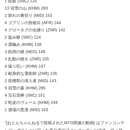
1 絞殺 (SNC) 125
13 冠雪の山 (KHM) 283
2 群れの裏切り (MID) 153
4 ゴブリンの投槍兵 (AFR) 144
4 グロータグの虫捕り (ZNR) 142
2 盗み癖 (SNC) 124
4 霜噛み (KHM) 138
3 鉄蹄の猪 (NEO) 148
3 乱動の噴火 (ZNR) 155
4 猛り狂い (KHM) 147
2 献身的な電術師 (ZNR) 135
2 収穫祭の潜入者 (MID) 143
9 冠雪の森 (KHM) 285
4 宝石泥棒 (SNC) 151
2 蛇皮のヴェール (KHM) 194
1 酒場の悪漢 (MID) 163
“[おとんちゃんねるで投稿されたMTG関連の動画] はファンコンテ
ンツ・ポリシーに沿った非公式のファンコンテンツです。ウィザ