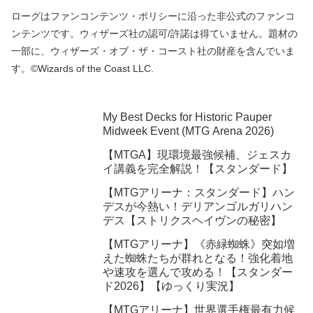
ローグはファンコンテンツ・ポリシーに沿った非公式のファンコ
ンテンツです。ウィザーズ社の認可/許諾は得ていません。題材の
一部に、ウィザーズ・オブ・ザ・コースト社の財産を含んでいま
す。©Wizards of the Coast LLC.
My Best Decks for Historic Pauper
Midweek Event (MTG Arena 2026)
【MTGA】現環境最強候補、ジェスカ
イ講義を完全解説！【スタンダード】
【MTGアリーナ：スタンダード】ハン
デスが今熱い！デリアンゴルガリハン
デス【ストリクスヘイヴンの秘密】
【MTGアリーナ】《赤緑蜘蛛》突如増
えた蜘蛛たちが群れとなる！強化着地
や速攻を選んで攻める！【スタンダー
ド2026】【ゆっくり実況】
【MTGアリーナ】世界選手権最有力候