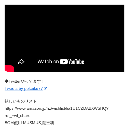
◆Twitterやってます！↓
Tweets by pokeiku77
欲しいものリスト
https://www.amazon.jp/hz/wishlist/ls/1U1CZDABXWSHQ?
ref_=wl_share
BGM使用:MUSMUS,魔王魂