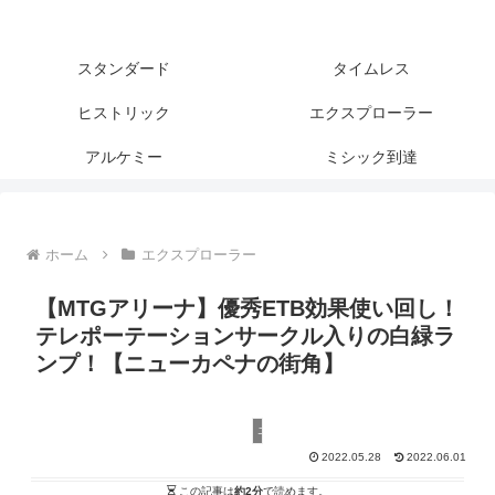
スタンダード
タイムレス
ヒストリック
エクスプローラー
アルケミー
ミシック到達
ホーム
エクスプローラー
【MTGアリーナ】優秀ETB効果使い回し！
テレポーテーションサークル入りの白緑ラ
ンプ！【ニューカペナの街角】
エクスプローラー
2022.05.28
2022.06.01
この記事は
約2分
で読めます。