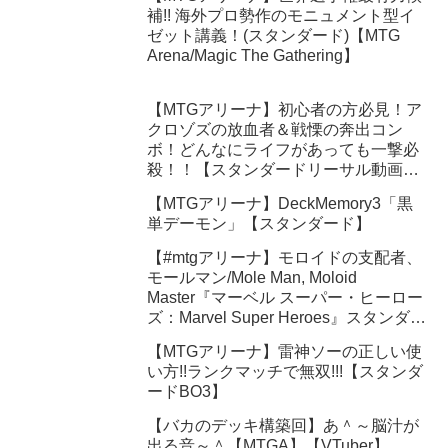
補!! 海外プロ勢作のモニュメント型イ
ゼット講義！(スタンダード)【MTG
Arena/Magic The Gathering】
【MTGアリーナ】初心者の方必見！ア
クロゾズの放血者＆戦慄の奔出コン
ボ！どんなにライフがあっても一撃必
殺！！【スタンダードリーサル動画】
#Shorts #MTGArena #マジックザギャ
【MTGアリーナ】DeckMemory3「黒
ザリング
単デーモン」【スタンダード】
【#mtgアリーナ】モロイドの支配者、
モールマン/Mole Man, Moloid
Master『マーベル スーパー・ヒーロー
ズ：Marvel Super Heroes』スタンダー
ド
【MTGアリーナ】雷神ソーの正しい使
い方!!ランクマッチで無双!!!【スタンダ
ードBO3】
【バカのデッキ構築回】あ＾～脳汁が
出る音～＾【MTGA】【VTuber】