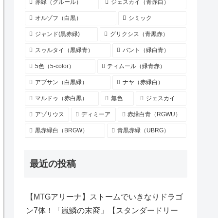
赤緑（グルール）
ジェスカイ（青赤白）
オルゾフ（白黒）
シミック
ジャンド(黒赤緑)
グリクシス（青黒赤）
スゥルタイ（黒緑青）
バント（緑白青）
5色（5-color）
ティムール（緑青赤）
アブサン（白黒緑）
ナヤ（赤緑白）
マルドゥ（赤白黒）
無色
ジェスカイ
アゾリウス
ディミーア
赤緑白青（RGWU）
黒赤緑白（BRGW）
青黒赤緑（UBRG）
最近の投稿
【MTGアリーナ】ストームでいきなりドラゴ
ン7体！「嵐鱗の末裔」【スタンダードリー