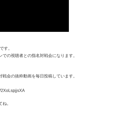
らです。
タンでの視聴者との指名対戦会になります。
対戦会の抜粋動画を毎日投稿しています。
W2XoLspjjsXA
てね。