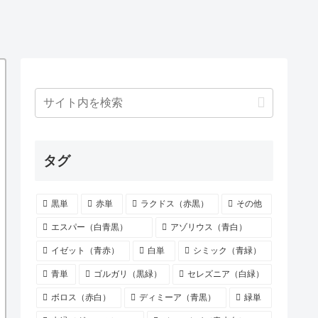
タグ
黒単
赤単
ラクドス（赤黒）
その他
エスパー（白青黒）
アゾリウス（青白）
イゼット（青赤）
白単
シミック（青緑）
青単
ゴルガリ（黒緑）
セレズニア（白緑）
ボロス（赤白）
ディミーア（青黒）
緑単