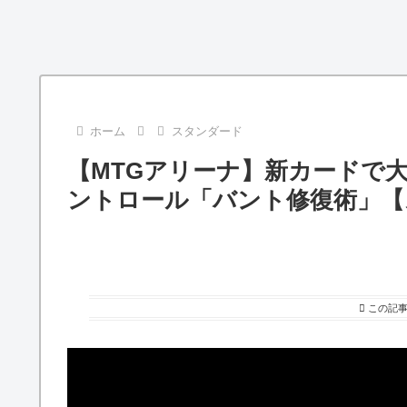
ホーム
スタンダード
【MTGアリーナ】新カードで
ントロール「バント修復術」【
この記