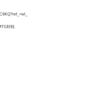
MNC8KQ?ref_=wl_
MTG対戦