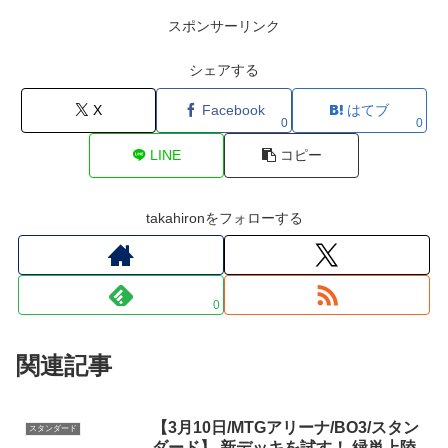
スポンサーリンク
シェアする
X
Facebook
はてブ
0
0
LINE
コピー
takahironをフォローする
0
関連記事
【3月10日/MTGアリーナ/BO3/スタン
スタンダード
ダード】 新デッキを試す！ 緑単上陸