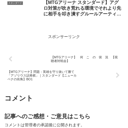
【MTGアリーナ スタンダード】アグ
スタンダード
ロ対策が吹き荒れる環境でそれより先
に相手を叩き潰すグルールアーティフ
ァクトで月末ミシックランクマッチに
挑む配信
スポンサーリンク
【MTGアリーナ】 何 こ の 状 況 【視
聴者対戦会】
【MTGアリーナ】問題：英雄を守り抜いて勝て
「アゾリウス詰将棋」｜スタンダード【ニューカ
ペナの街角】BO1
コメント
記事へのご感想・ご意見はこちら
コメントは管理者の承認後に公開されます。