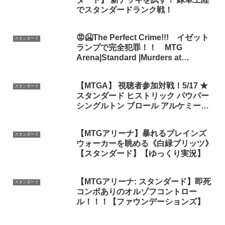
でスタンダードランク戦！
😡🥶The Perfect Crime!!! イゼット
スタンダード
ランプで完全犯罪！！ MTG
Arena|Standard |Murders at
KarlovManor
【MTGA】 視聴者参加対戦！5/17 ★
スタンダード
スタンダード ヒストリック パウパー
シングルトン ブロール アルケミー
MTG連想クイズ ファンアート 視聴者
プレゼント♪ 【arena live】
【MTGアリーナ】暴れるプレインズ
スタンダード
ウォーカーを眺める《白緑ブリッツ》
【スタンダード】【ゆっくり実況】
【MTGアリーナ: スタンダード】即死
スタンダード
コンボありのオルゾフコントロー
ル！！！【ファウンデーションズ】