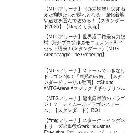
【MTGアリーナ】《赤緑蜘蛛》突如増
えた蜘蛛たちが群れとなる！強化着地
や速攻を選んで攻める！【スタンダー
ド2026】【ゆっくり実況】
【MTGアリーナ】世界選手権最有力候
補!! 海外プロ勢作のモニュメント型イ
ゼット講義！(スタンダード)【MTG
Arena/Magic The Gathering】
【MTGアリーナ】ストームでいきなり
ドラゴン7体！「嵐鱗の末裔」【スタ
ンダードリーサル動画】 #Shorts
#MTGArena #マジックザギャザリング
#ショート動画
【MTGアリーナ】龍嵐録最強のドラゴ
ン！？「ティムールドラゴンストー
ム」【スタンダード】BO1
【#mtgアリーナ】スターク・インダス
トリーズの重役/Stark Industries
Executive『マーベル スーパー・ヒー