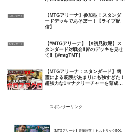
ロ》【スタンダード2025】【ゆっく
り実況】
【MTGアリーナ】参加型！スタンダ
スタンダード
ードデッキであそぼー！【ライブ配
信】
【#MTGアリーナ】【#初見歓迎】ス
スタンダード
タンダード対戦会‼皆のデッキを見せ
て‼【#mtgTMT】
【MTGアリーナ：スタンダード】幽
スタンダード
霊による庇護があまりにも強すぎた！
超強力な1マナクリーチャーを育成し
て勝つボロスアグロ！【ダスクモー
ン：戦慄の館】
スポンサーリンク
【MTGアリーナ】青単睡蓮！ ヒストリックBO1