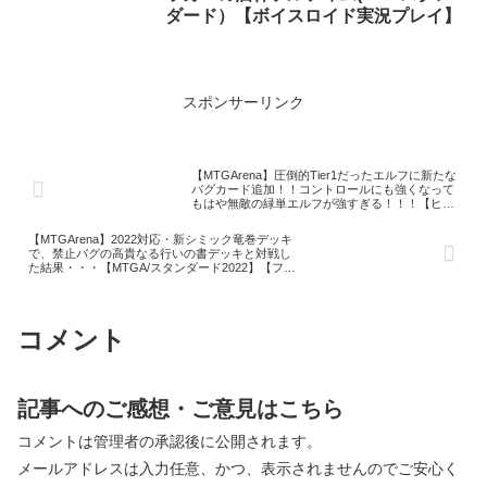
ダード）【ボイスロイド実況プレイ】
スポンサーリンク
【MTGArena】圧倒的Tier1だったエルフに新たな
バグカード追加！！コントロールにも強くなって
もはや無敵の緑単エルフが強すぎる！！！【ヒス
トリックホライゾン】
【MTGArena】2022対応・新シミック竜巻デッキ
で、禁止バグの高貴なる行いの書デッキと対戦し
た結果・・・【MTGA/スタンダード2022】【フォ
ーゴトン・レルム探訪】
コメント
記事へのご感想・ご意見はこちら
コメントは管理者の承認後に公開されます。
メールアドレスは入力任意、かつ、表示されませんのでご安心く