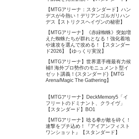
【MTGアリーナ：スタンダード】ハン
デスが今熱い！デリアンゴルガリハン
デス【ストリクスヘイヴンの秘密】
【MTGアリーナ】《赤緑蜘蛛》突如増
えた蜘蛛たちが群れとなる！強化着地
や速攻を選んで攻める！【スタンダー
ド2026】【ゆっくり実況】
【MTGアリーナ】世界選手権最有力候
補!! 海外プロ勢作のモニュメント型イ
ゼット講義！(スタンダード)【MTG
Arena/Magic The Gathering】
【MTGアリーナ】DeckMemory5「イ
フリートのドミナント、クライヴ」
【スタンダード】BO1
【MTGアリーナ】唸る拳が敵を砕く！
連撃をブチ込め！『アイアンフィスト
ワンショット』【スタンダード】