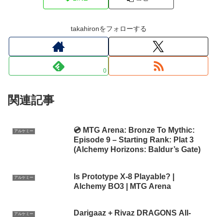
takahironをフォローする
0
関連記事
💿 MTG Arena: Bronze To Mythic:
アルケミー
Episode 9 – Starting Rank: Plat 3
(Alchemy Horizons: Baldur’s Gate)
Is Prototype X-8 Playable? |
アルケミー
Alchemy BO3 | MTG Arena
Darigaaz + Rivaz DRAGONS All-
アルケミー