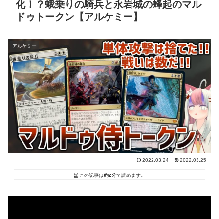
化！？蛾乗りの騎兵と永岩城の蜂起のマル
ドゥトークン【アルケミー】
アルケミー
2022.03.24
2022.03.25
この記事は
約2分
で読めます。