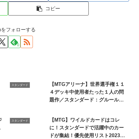
コピー
ironをフォローする
0
【MTGアリーナ】世界選手権１１
スタンダード
４デッキ中使用者たった１人の問
題作／スタンダード：グルール昂
揚アグロ
ジ
【MTG】ワイルドカードはコレ
スタンダード
ス
に！スタンダードで活躍中のカー
ドが集結！優先使用リスト2023年