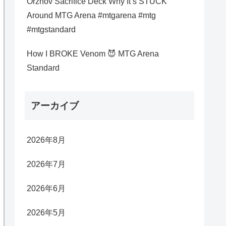
Orzhov Sacrifice Deck Why It’s STUCK
Around MTG Arena #mtgarena #mtg
#mtgstandard
How I BROKE Venom 😈 MTG Arena
Standard
アーカイブ
2026年8月
2026年7月
2026年6月
2026年5月