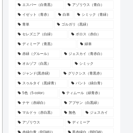
エスパー（白青黒）
アゾリウス（青白）
イゼット（青赤）
白単
シミック（青緑）
青単
ゴルガリ（黒緑）
セレズニア（白緑）
ボロス（赤白）
ディミーア（青黒）
緑単
赤緑（グルール）
ジェスカイ（青赤白）
オルゾフ（白黒）
シミック
ジャンド(黒赤緑)
グリクシス（青黒赤）
スゥルタイ（黒緑青）
バント（緑白青）
5色（5-color）
ティムール（緑青赤）
ナヤ（赤緑白）
アブサン（白黒緑）
マルドゥ（赤白黒）
無色
ジェスカイ
アゾリウス
ディミーア
赤緑白青（RGWU）
黒赤緑白（BRGW）