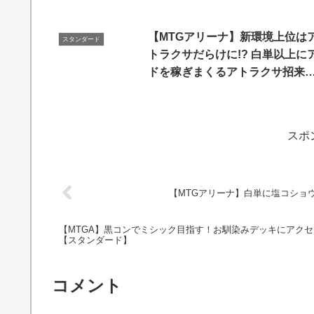
【MTGアリーナ】新環境上位は
スタンダード
トラクサだらけに!? 白単以上に
ドを稼ぎまくるアトラクサ招来
大会を荒らしている件 (スタンダ
ド)【MTG Arena/Magic The
Gathering】
スポ
【MTGアリーナ】白単に塩コショ
【MTGA】黒コンでミシック目指す！お馴染みデッキにアク
【スタンダード】
コメント