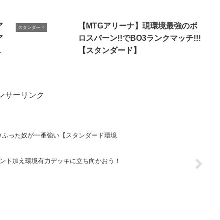
秋、後編！エルドレインの森対
応！具体的なデッキ例は概要欄の
ア
【MTGアリーナ】現環境最強のボ
スタンダード
動画を！
ア
ロスバーン!!でBO3ランクマッチ!!!
が
【スタンダード】
ー
ンサーリンク
ウふった奴が一番強い【スタンダード環境
セント加え環境有力デッキに立ち向かおう！