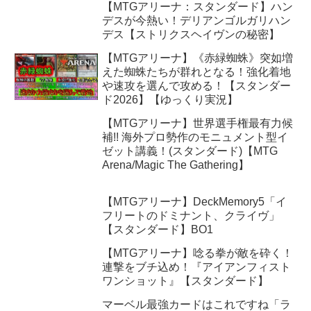
【MTGアリーナ：スタンダード】ハン
デスが今熱い！デリアンゴルガリハン
デス【ストリクスヘイヴンの秘密】
【MTGアリーナ】《赤緑蜘蛛》突如増
えた蜘蛛たちが群れとなる！強化着地
や速攻を選んで攻める！【スタンダー
ド2026】【ゆっくり実況】
【MTGアリーナ】世界選手権最有力候
補!! 海外プロ勢作のモニュメント型イ
ゼット講義！(スタンダード)【MTG
Arena/Magic The Gathering】
【MTGアリーナ】DeckMemory5「イ
フリートのドミナント、クライヴ」
【スタンダード】BO1
【MTGアリーナ】唸る拳が敵を砕く！
連撃をブチ込め！『アイアンフィスト
ワンショット』【スタンダード】
マーベル最強カードはこれですね「ラ