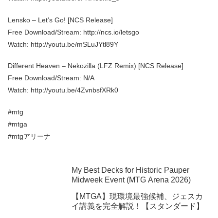
Lensko – Let’s Go! [NCS Release]
Free Download/Stream: http://ncs.io/letsgo
Watch: http://youtu.be/mSLuJYtl89Y
Different Heaven – Nekozilla (LFZ Remix) [NCS Release]
Free Download/Stream: N/A
Watch: http://youtu.be/4ZvnbsfXRk0
#mtg
#mtga
#mtgアリーナ
My Best Decks for Historic Pauper
Midweek Event (MTG Arena 2026)
【MTGA】現環境最強候補、ジェスカ
イ講義を完全解説！【スタンダード】