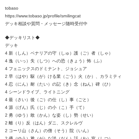
tobaso
https://www.tobaso.jp/profile/smilingcat
デッキ相談や質問・メッセージ随時受付中
◆デッキリスト◆
デッキ
4 新（しん）ベナリアの守（しゅ）護（ご）者（しゃ）
4 逸（いっ）失（しつ）への恐（きょう）怖（ふ）
4 フェニックスのドミナント、ジョシュア
2 早（はや）駆（が）ける業（ごう）火（か）、カラミティ
4 忍（にん）耐（たい）の記（き）念（ねん）碑（ひ）
4 シーンドライブ、ライトニング
4 最（さい）後（ご）の仕（し）事（ごと）
4 源（げん）氏（じ）の小（こ）手（て）
2 勇（ゆう）敢（かん）な姿（し）勢（せい）
2 離（り）反（はん）ダニ、スクレルヴ
2 コーリ山（さん）の僧（そう）院（いん）
2 優（ゆう）雅（が）な談（だん）話（わ）室（しつ）