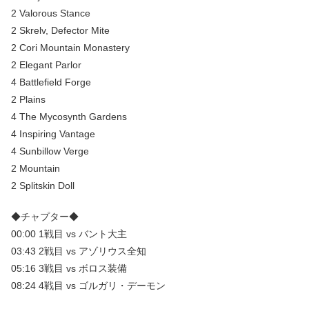
2 Valorous Stance
2 Skrelv, Defector Mite
2 Cori Mountain Monastery
2 Elegant Parlor
4 Battlefield Forge
2 Plains
4 The Mycosynth Gardens
4 Inspiring Vantage
4 Sunbillow Verge
2 Mountain
2 Splitskin Doll
◆チャプター◆
00:00 1戦目 vs バント大主
03:43 2戦目 vs アゾリウス全知
05:16 3戦目 vs ボロス装備
08:24 4戦目 vs ゴルガリ・デーモン