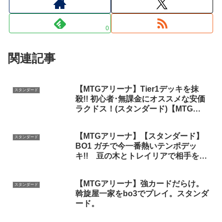
0
関連記事
【MTGアリーナ】Tier1デッキを抹
スタンダード
殺!! 初心者･無課金にオススメな安価
ラクドス！(スタンダード)【MTG
Arena/Magic The Gathering】
【MTGアリーナ】【スタンダード】
スタンダード
BO1 ガチで今一番熱いテンポデッ
キ!! 豆の木とトレイリアで相手を破
壊しろ!!
【MTGアリーナ】強カードだらけ。
スタンダード
斡旋屋一家をbo3でプレイ。スタンダ
ード。