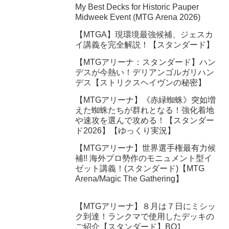
My Best Decks for Historic Pauper
Midweek Event (MTG Arena 2026)
【MTGA】現環境最強候補、ジェスカ
イ講義を完全解説！【スタンダード】
【MTGアリーナ：スタンダード】ハン
デスが今熱い！デリアンゴルガリハン
デス【ストリクスヘイヴンの秘密】
【MTGアリーナ】《赤緑蜘蛛》突如増
えた蜘蛛たちが群れとなる！強化着地
や速攻を選んで攻める！【スタンダー
ド2026】【ゆっくり実況】
【MTGアリーナ】世界選手権最有力候
補!! 海外プロ勢作のモニュメント型イ
ゼット講義！(スタンダード)【MTG
Arena/Magic The Gathering】
【MTGアリーナ】８月は７日にミシッ
ク到達！ランクマで使用したデッキの
ご紹介【スタンダード】BO1