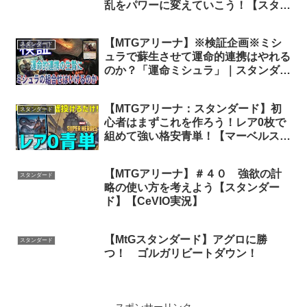
乱をパワーに変えていこう！【スタン
ダード】
【MTGアリーナ】※検証企画※ミシ
スタンダード
ュラで蘇生させて運命的連携はやれる
のか？「運命ミシュラ」｜スタンダー
ド【兄弟戦争】BO1
【MTGアリーナ：スタンダード】初
スタンダード
心者はまずこれを作ろう！レア0枚で
組めて強い格安青単！【マーベルスー
パーヒーローズ】
【MTGアリーナ】＃４０ 強欲の計
スタンダード
略の使い方を考えよう【スタンダー
ド】【CeVIO実況】
【MtGスタンダード】アグロに勝
スタンダード
つ！ ゴルガリビートダウン！