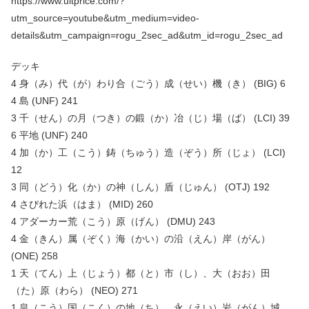
https://www.ultprice.com/?
utm_source=youtube&utm_medium=video-
details&utm_campaign=rogu_2sec_ad&utm_id=rogu_2sec_ad
デッキ
4 身（み）代（が）わり合（ごう）成（せい）機（き） (BIG) 6
4 島 (UNF) 241
3 千（せん）の月（つき）の鍛（か）冶（じ）場（ば） (LCI) 39
6 平地 (UNF) 240
4 加（か）工（こう）鋳（ちゅう）造（ぞう）所（じょ） (LCI)
12
3 同（どう）化（か）の神（しん）盾（じゅん） (OTJ) 192
4 さびれた浜（はま） (MID) 260
4 アダーカー荒（こう）原（げん） (DMU) 243
4 金（きん）属（ぞく）海（かい）の沿（えん）岸（がん）
(ONE) 258
1 天（てん）上（じょう）都（と）市（し）、大（おお）田
（た）原（わら） (NEO) 271
1 皇（こう）国（こく）の地（ち）、永（えい）岩（がん）城