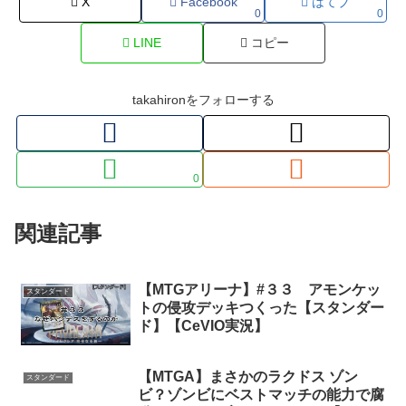
X
Facebook
はてブ
0
0
LINE
コピー
takahironをフォローする
0
関連記事
【MTGアリーナ】#３３ アモンケッ
スタンダード
トの侵攻デッキつくった【スタンダー
ド】【CeVIO実況】
【MTGA】まさかのラクドス ゾン
スタンダード
ビ？ゾンビにベストマッチの能力で腐