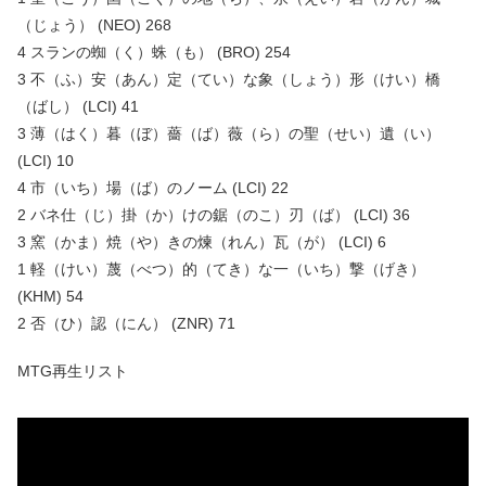
（じょう） (NEO) 268
4 スランの蜘（く）蛛（も） (BRO) 254
3 不（ふ）安（あん）定（てい）な象（しょう）形（けい）橋
（ばし） (LCI) 41
3 薄（はく）暮（ぼ）薔（ば）薇（ら）の聖（せい）遺（い）
(LCI) 10
4 市（いち）場（ば）のノーム (LCI) 22
2 バネ仕（じ）掛（か）けの鋸（のこ）刃（ば） (LCI) 36
3 窯（かま）焼（や）きの煉（れん）瓦（が） (LCI) 6
1 軽（けい）蔑（べつ）的（てき）な一（いち）撃（げき）
(KHM) 54
2 否（ひ）認（にん） (ZNR) 71
MTG再生リスト