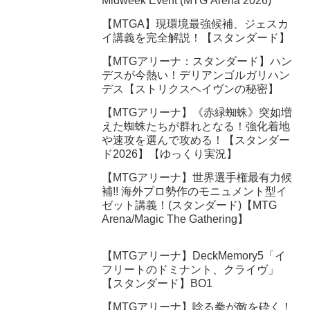
Midweek Event (MTG Arena 2026)
【MTGA】現環境最強候補、ジェスカ
イ講義を完全解説！【スタンダード】
【MTGアリーナ：スタンダード】ハン
デスが今熱い！デリアンゴルガリハン
デス【ストリクスヘイヴンの秘密】
【MTGアリーナ】《赤緑蜘蛛》突如増
えた蜘蛛たちが群れとなる！強化着地
や速攻を選んで攻める！【スタンダー
ド2026】【ゆっくり実況】
【MTGアリーナ】世界選手権最有力候
補!! 海外プロ勢作のモニュメント型イ
ゼット講義！(スタンダード)【MTG
Arena/Magic The Gathering】
【MTGアリーナ】DeckMemory5「イ
フリートのドミナント、クライヴ」
【スタンダード】BO1
【MTGアリーナ】唸る拳が敵を砕く！