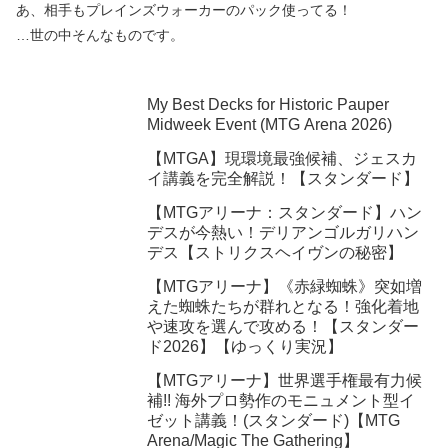
あ、相手もプレインズウォーカーのパック使ってる！
…世の中そんなものです。
My Best Decks for Historic Pauper
Midweek Event (MTG Arena 2026)
【MTGA】現環境最強候補、ジェスカ
イ講義を完全解説！【スタンダード】
【MTGアリーナ：スタンダード】ハン
デスが今熱い！デリアンゴルガリハン
デス【ストリクスヘイヴンの秘密】
【MTGアリーナ】《赤緑蜘蛛》突如増
えた蜘蛛たちが群れとなる！強化着地
や速攻を選んで攻める！【スタンダー
ド2026】【ゆっくり実況】
【MTGアリーナ】世界選手権最有力候
補!! 海外プロ勢作のモニュメント型イ
ゼット講義！(スタンダード)【MTG
Arena/Magic The Gathering】