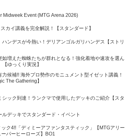
per Midweek Event (MTG Arena 2026)
ェスカイ講義を完全解説！【スタンダード】
】ハンデスが今熱い！デリアンゴルガリハンデス【ストリ
突如増えた蜘蛛たちが群れとなる！強化着地や速攻を選ん
6】【ゆっくり実況】
有力候補!! 海外プロ勢作のモニュメント型イゼット講義！
 The Gathering】
ミシック到達！ランクマで使用したデッキのご紹介【スタ
ールデッキでスタンダード・イベント
ック4!!「ディミーアファンタスティック」【MTGアリー
ーパーヒーローズ】BO1