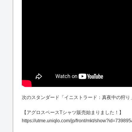
次のスタンダード「イニストラード：真夜中の狩り
【アグロスペースTシャツ販売始まりました！】
https://utme.uniqlo.com/jp/front/mkt/show?id=739895