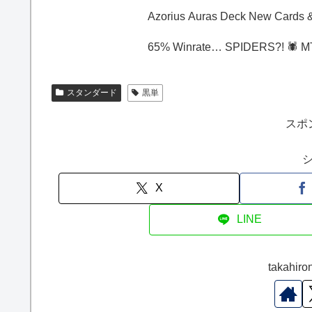
Azorius Auras D
65% Winrate… SPIDERS?! 🕷️ M
スタンダード
黒単
スポ
X
LINE
takah