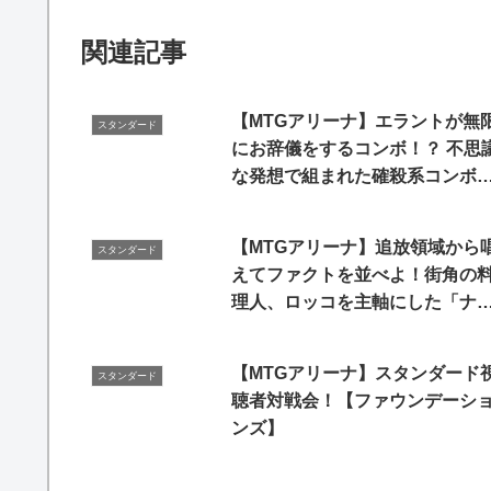
関連記事
【MTGアリーナ】エラントが無
スタンダード
にお辞儀をするコンボ！？ 不思
な発想で組まれた確殺系コンボ
登場！！【視聴者対戦会】
【MTGアリーナ】追放領域から
スタンダード
えてファクトを並べよ！街角の
理人、ロッコを主軸にした「ナ
衝動」（スタンダード）#後付実
【MTGアリーナ】スタンダード
スタンダード
聴者対戦会！【ファウンデーシ
ンズ】