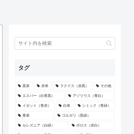
タグ
黒単
赤単
ラクドス（赤黒）
その他
エスパー（白青黒）
アゾリウス（青白）
イゼット（青赤）
白単
シミック（青緑）
青単
ゴルガリ（黒緑）
セレズニア（白緑）
ボロス（赤白）