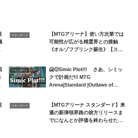
限
【MTGアリーナ】使い方次第では
スタンダード
議
可能性が広がる精霊界との接触
が
《オルゾフブリンク蘇生》【スタ
ンダード2023】【ゆっくり実況】
唱
🥶🤢Simic Plot!!! さあ、シミッ
スタンダード
料
クで計画だ!!! MTG
ヤ
Arena|Standard |Outlaws of
況
Thunder Junction
視
【MTGアリーナ スタンダード】来
スタンダード
ョ
週の新弾領界路の彼方リリースま
でになんとか評価を終わらせたい
配信3回目（黒の途中から）