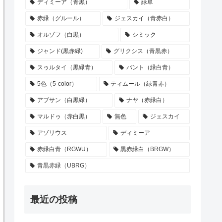
ディミーア（青黒）
緑単
赤緑（グルール）
ジェスカイ（青赤白）
オルゾフ（白黒）
シミック
ジャンド(黒赤緑)
グリクシス（青黒赤）
スゥルタイ（黒緑青）
バント（緑白青）
5色（5-color）
ティムール（緑青赤）
アブサン（白黒緑）
ナヤ（赤緑白）
マルドゥ（赤白黒）
無色
ジェスカイ
アゾリウス
ディミーア
赤緑白青（RGWU）
黒赤緑白（BRGW）
青黒赤緑（UBRG）
最近の投稿