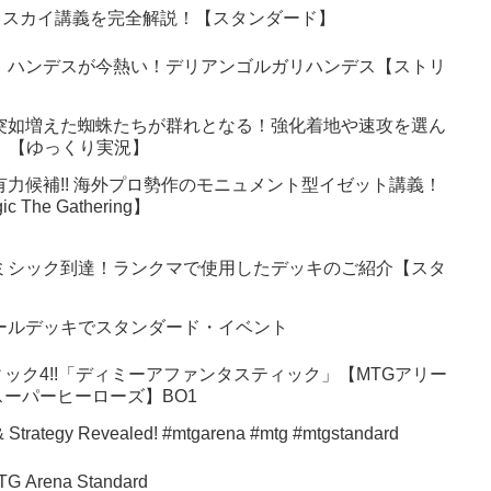
ェスカイ講義を完全解説！【スタンダード】
】ハンデスが今熱い！デリアンゴルガリハンデス【ストリ
突如増えた蜘蛛たちが群れとなる！強化着地や速攻を選ん
6】【ゆっくり実況】
有力候補!! 海外プロ勢作のモニュメント型イゼット講義！
 The Gathering】
ミシック到達！ランクマで使用したデッキのご紹介【スタ
ールデッキでスタンダード・イベント
ック4!!「ディミーアファンタスティック」【MTGアリー
ーパーヒーローズ】BO1
eck New Cards & Strategy Revealed! #mtgarena #mtg #mtgstandard
TG Arena Standard