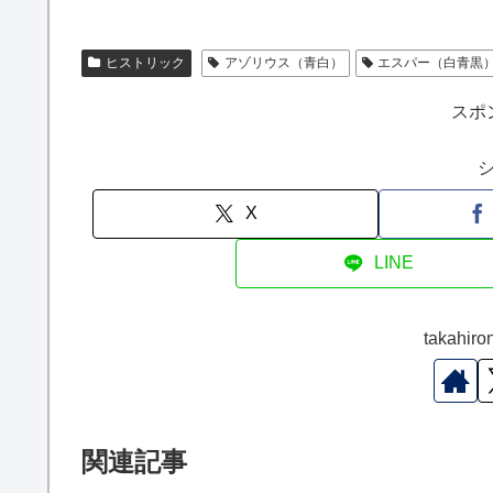
ヒストリック
アゾリウス（青白）
エスパー（白青黒
スポ
X
LINE
takah
関連記事