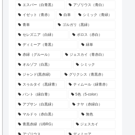
エスパー（白青黒）
アゾリウス（青白）
イゼット（青赤）
白単
シミック（青緑）
青単
ゴルガリ（黒緑）
セレズニア（白緑）
ボロス（赤白）
ディミーア（青黒）
緑単
赤緑（グルール）
ジェスカイ（青赤白）
オルゾフ（白黒）
シミック
ジャンド(黒赤緑)
グリクシス（青黒赤）
スゥルタイ（黒緑青）
ティムール（緑青赤）
バント（緑白青）
5色（5-color）
アブサン（白黒緑）
ナヤ（赤緑白）
マルドゥ（赤白黒）
無色
青黒赤緑（UBRG）
ジェスカイ
アゾリウス
ディミーア