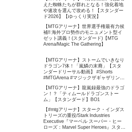
えた蜘蛛たちが群れとなる！強化着地
や速攻を選んで攻める！【スタンダー
ド2026】【ゆっくり実況】
【MTGアリーナ】世界選手権最有力候
補!! 海外プロ勢作のモニュメント型イ
ゼット講義！(スタンダード)【MTG
Arena/Magic The Gathering】
【MTGアリーナ】ストームでいきなり
ドラゴン7体！「嵐鱗の末裔」【スタ
ンダードリーサル動画】 #Shorts
#MTGArena #マジックザギャザリング
#ショート動画
【MTGアリーナ】龍嵐録最強のドラゴ
ン！？「ティムールドラゴンストー
ム」【スタンダード】BO1
【#mtgアリーナ】スターク・インダス
トリーズの重役/Stark Industries
Executive『マーベル スーパー・ヒー
ローズ：Marvel Super Heroes』スタン