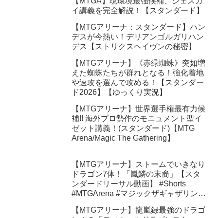
【MTGA】現環境最強候補、ジェスカ
イ講義を完全解説！【スタンダード】
【MTGアリーナ：スタンダード】ハン
デスが今熱い！デリアンゴルガリハン
デス【ストリクスヘイヴンの秘密】
【MTGアリーナ】《赤緑蜘蛛》突如増
えた蜘蛛たちが群れとなる！強化着地
や速攻を選んで攻める！【スタンダー
ド2026】【ゆっくり実況】
【MTGアリーナ】世界選手権最有力候
補!! 海外プロ勢作のモニュメント型イ
ゼット講義！(スタンダード)【MTG
Arena/Magic The Gathering】
【MTGアリーナ】ストームでいきなり
ドラゴン7体！「嵐鱗の末裔」【スタ
ンダードリーサル動画】 #Shorts
#MTGArena #マジックザギャザリング
#ショート動画
【MTGアリーナ】龍嵐録最強のドラゴ