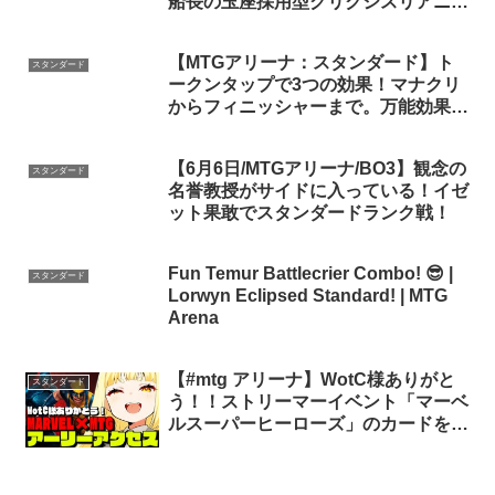
船長の玉座採用型グリクシスリアニメ
イト！【ファウンデーションズ】
【MTGアリーナ：スタンダード】ト
スタンダード
ークンタップで3つの効果！マナクリ
からフィニッシャーまで。万能効果持
ちのベイレン採用ナヤ召集！【ブルー
ムバロウ】
【6月6日/MTGアリーナ/BO3】観念の
スタンダード
名誉教授がサイドに入っている！イゼ
ット果敢でスタンダードランク戦！
Fun Temur Battlecrier Combo! 😎 |
スタンダード
Lorwyn Eclipsed Standard! | MTG
Arena
【#mtg アリーナ】WotC様ありがと
スタンダード
う！！ストリーマーイベント「マーベ
ルスーパーヒーローズ」のカードを触
る！！！【#スタンダード】