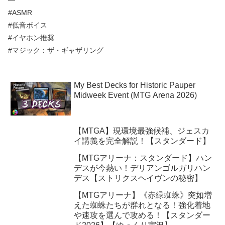
#ASMR
#低音ボイス​
#イヤホン推奨
#マジック：ザ・ギャザリング
My Best Decks for Historic Pauper
Midweek Event (MTG Arena 2026)
【MTGA】現環境最強候補、ジェスカ
イ講義を完全解説！【スタンダード】
【MTGアリーナ：スタンダード】ハン
デスが今熱い！デリアンゴルガリハン
デス【ストリクスヘイヴンの秘密】
【MTGアリーナ】《赤緑蜘蛛》突如増
えた蜘蛛たちが群れとなる！強化着地
や速攻を選んで攻める！【スタンダー