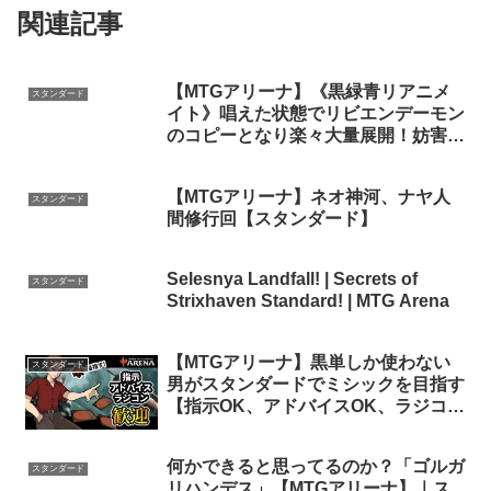
関連記事
【MTGアリーナ】《黒緑青リアニメ
スタンダード
イト》唱えた状態でリビエンデーモン
のコピーとなり楽々大量展開！妨害は
概念たちで対処する！【スタンダード
2026】【ゆっくり実況】
【MTGアリーナ】ネオ神河、ナヤ人
スタンダード
間修行回【スタンダード】
Selesnya Landfall! | Secrets of
スタンダード
Strixhaven Standard! | MTG Arena
【MTGアリーナ】黒単しか使わない
スタンダード
男がスタンダードでミシックを目指す
【指示OK、アドバイスOK、ラジコン
OK】
何かできると思ってるのか？「ゴルガ
スタンダード
リハンデス」【MTGアリーナ】｜ス