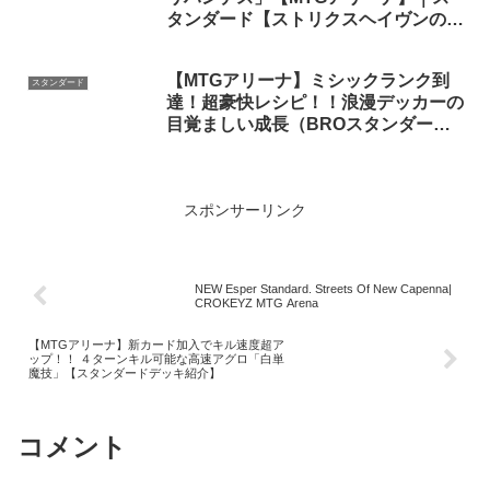
タンダード【ストリクスヘイヴンの秘
密】BO1
【MTGアリーナ】ミシックランク到
スタンダード
達！超豪快レシピ！！浪漫デッカーの
目覚ましい成長（BROスタンダー
ド）【ボイスロイド実況プレイ】
スポンサーリンク
NEW Esper Standard. Streets Of New Capenna|
CROKEYZ MTG Arena
【MTGアリーナ】新カード加入でキル速度超ア
ップ！！ ４ターンキル可能な高速アグロ「白単
魔技」【スタンダードデッキ紹介】
コメント