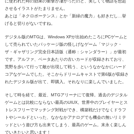
に使われた時の効果の衝撃が凄かったのと、美しくて物語を想起
させるイラストがたまりません。
あとは「ネクロポーテンス」とか「新緑の魔力」も好きだし…挙
げると切りがないですね。
デジタル版のMTGは、Windows XPが出始めたころにPCゲームと
して売られていたパッケージ版の怪しげなゲーム「マジック・
ザ・ギャザリング完全日本語版（通称：シャンダラー）」が最初
です。アルファ、ベータあたりの古いカードが収録されており、
荒野を歩いて行って敵が出現して戦う、というなかなかにハード
コアなゲームでした。そこからドリームキャストで第6版が収録さ
れたデジタル版が出て、即購入。それなりに楽しんでいました。
そして時を経て、最近、MTGアリーナにて復帰。過去のデジタル
ゲームとは比較にならない最高のUIUX。世界中のプレイヤーとス
トレスフリーでマッチング対戦ができ、構築戦だけでなくドラフ
トやシールドといった、なかなかアナログでも機会の無いリミテ
ッドという遊び方も出来てしまう、最高のゲーム。末永く楽しん
でいきたいと思います！