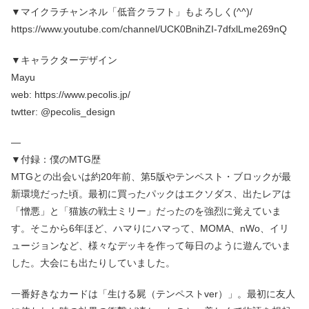
▼マイクラチャンネル「低音クラフト」もよろしく(^^)/
https://www.youtube.com/channel/UCK0BnihZI-7dfxlLme269nQ
▼キャラクターデザイン
Mayu
web: https://www.pecolis.jp/
twtter: @pecolis_design
—
▼付録：僕のMTG歴
MTGとの出会いは約20年前、第5版やテンペスト・ブロックが最
新環境だった頃。最初に買ったパックはエクソダス、出たレアは
「憎悪」と「猫族の戦士ミリー」だったのを強烈に覚えていま
す。そこから6年ほど、ハマりにハマって、MOMA、nWo、イリ
ュージョンなど、様々なデッキを作って毎日のように遊んでいま
した。大会にも出たりしていました。
一番好きなカードは「生ける屍（テンペストver）」。最初に友人