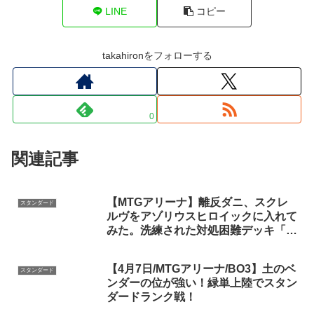
LINE
コピー
takahironをフォローする
0
関連記事
【MTGアリーナ】離反ダニ、スクレ
スタンダード
ルヴをアゾリウスヒロイックに入れて
みた。洗練された対処困難デッキ「ア
ゾリウスヒロイック」｜スタンダード
【ファイレクシア：完全なる統一】
【4月7日/MTGアリーナ/BO3】土のベ
BO1
スタンダード
ンダーの位が強い！緑単上陸でスタン
ダードランク戦！