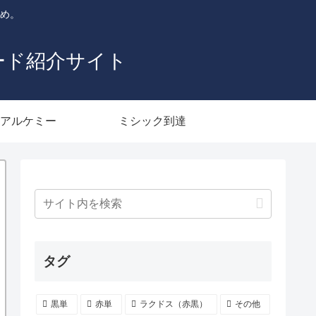
とめ。
ード紹介サイト
アルケミー
ミシック到達
タグ
黒単
赤単
ラクドス（赤黒）
その他