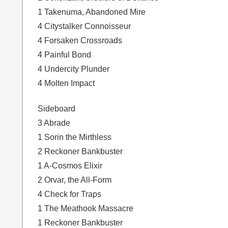
1 Takenuma, Abandoned Mire
4 Citystalker Connoisseur
4 Forsaken Crossroads
4 Painful Bond
4 Undercity Plunder
4 Molten Impact
Sideboard
3 Abrade
1 Sorin the Mirthless
2 Reckoner Bankbuster
1 A-Cosmos Elixir
2 Orvar, the All-Form
4 Check for Traps
1 The Meathook Massacre
1 Reckoner Bankbuster