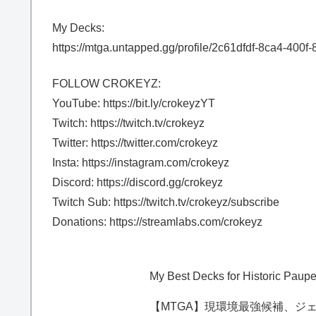
My Decks:
https://mtga.untapped.gg/profile/2c61dfdf-8ca4-4
FOLLOW CROKEYZ:
YouTube: https://bit.ly/crokeyzYT
Twitch: https://twitch.tv/crokeyz
Twitter: https://twitter.com/crokeyz
Insta: https://instagram.com/crokeyz
Discord: https://discord.gg/crokeyz
Twitch Sub: https://twitch.tv/crokeyz/subscribe
Donations: https://streamlabs.com/crokeyz
My Best Decks for Historic Pau
【MTGA】現環境最強候補、ジ