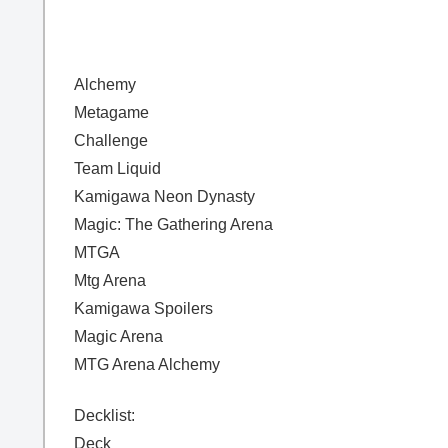
Alchemy
Metagame
Challenge
Team Liquid
Kamigawa Neon Dynasty
Magic: The Gathering Arena
MTGA
Mtg Arena
Kamigawa Spoilers
Magic Arena
MTG Arena Alchemy
Decklist:
Deck