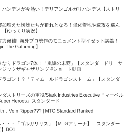
】ハンデスが今熱い！デリアンゴルガリハンデス【ストリ
突如増えた蜘蛛たちが群れとなる！強化着地や速攻を選ん
6】【ゆっくり実況】
有力候補!! 海外プロ勢作のモニュメント型イゼット講義！
 The Gathering】
きなりドラゴン7体！「嵐鱗の末裔」【スタンダードリーサ
ena #マジックザギャザリング #ショート動画
ドラゴン！？「ティムールドラゴンストーム」【スタンダ
リーズの重役/Stark Industries Executive『マーベル
uper Heroes』スタンダード
th…Vein Ripper??? | MTG Standard Ranked
・・・「ゴルガリリス」【MTGアリーナ】｜スタンダー
】BO1