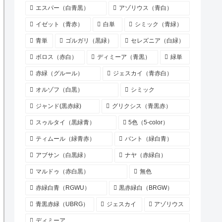
エスパー（白青黒）
アゾリウス（青白）
イゼット（青赤）
白単
シミック（青緑）
青単
ゴルガリ（黒緑）
セレズニア（白緑）
ボロス（赤白）
ディミーア（青黒）
緑単
赤緑（グルール）
ジェスカイ（青赤白）
オルゾフ（白黒）
シミック
ジャンド(黒赤緑)
グリクシス（青黒赤）
スゥルタイ（黒緑青）
5色（5-color）
ティムール（緑青赤）
バント（緑白青）
アブサン（白黒緑）
ナヤ（赤緑白）
マルドゥ（赤白黒）
無色
赤緑白青（RGWU）
黒赤緑白（BRGW）
青黒赤緑（UBRG）
ジェスカイ
アゾリウス
ディミーア