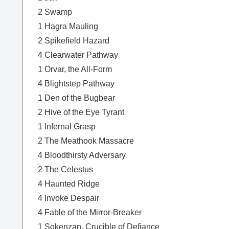
2 Swamp
1 Hagra Mauling
2 Spikefield Hazard
4 Clearwater Pathway
1 Orvar, the All-Form
4 Blightstep Pathway
1 Den of the Bugbear
2 Hive of the Eye Tyrant
1 Infernal Grasp
2 The Meathook Massacre
4 Bloodthirsty Adversary
2 The Celestus
4 Haunted Ridge
4 Invoke Despair
4 Fable of the Mirror-Breaker
1 Sokenzan, Crucible of Defiance