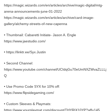
https://magic.wizards.com/en/articles/archive/magic-digital/mtg-
arena-announcements-june-01-2022
https://magic.wizards.com/en/articles/archive/card-image-
gallery/alchemy-streets-of-new-capenna
• Thumbnail: Cabaretti Initiate- Jason A. Engle
https://www.jaestudio.com/
• https://linktr.ee/Syx.Justin
• Second Channel:
https://www.youtube.com/channel/UCIdqGu70eUmNXZWvaZLLLj
Q
• Use Promo Code SYX for 10% off:
https://www.flipsidegaming.com/
• Custom Sleeves & Playmats:
https://www.yourplaymat.com/discount/THYRIX10YP?aff=145