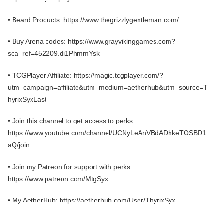
• Beard Products: https://www.thegrizzlygentleman.com/
• Buy Arena codes: https://www.grayvikinggames.com?
sca_ref=452209.di1PhmmYsk
• TCGPlayer Affiliate: https://magic.tcgplayer.com/?
utm_campaign=affiliate&utm_medium=aetherhub&utm_source=T
hyrixSyxLast
• Join this channel to get access to perks:
https://www.youtube.com/channel/UCNyLeAnVBdADhkeTOSBD1
aQ/join
• Join my Patreon for support with perks:
https://www.patreon.com/MtgSyx
• My AetherHub: https://aetherhub.com/User/ThyrixSyx