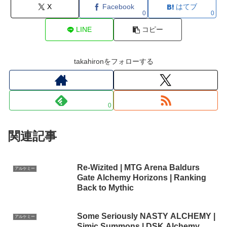
X
Facebook
はてブ
0
0
LINE
コピー
takahironをフォローする
0
関連記事
Re-Wizited | MTG Arena Baldurs
アルケミー
Gate Alchemy Horizons | Ranking
Back to Mythic
Some Seriously NASTY ALCHEMY |
アルケミー
Simic Summons | DSK Alchemy