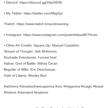
• Discord: https://discord.gg/X4pGEN5
• My Twitter: https://twitter.com/MtgSyx
•Twitch: https://www.twitch.tv/syxstreaming
• Instagram: https://www.instagram.com/justinthibault8/?hl=en
• Other Art Credits: Square Up- Manuel Castañón
Stream of Thought- Seb McKinnon
Dockside Extortionist- Forrest Imel
Halvar, God of Battle- Milivoj Ćeran
Beguiler of Wills- Eric Deschamps
Oath of Liliana- Wesley Burt
#alchemy #streetsofnewcapenna #snc #mtgarena #magic #brawl
#historic #standard #explorer