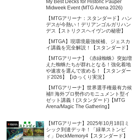
My Best Decks for Historic Pauper
Midweek Event (MTG Arena 2026)
【MTGアリーナ：スタンダード】ハン
デスが今熱い！デリアンゴルガリハン
デス【ストリクスヘイヴンの秘密】
【MTGA】現環境最強候補、ジェスカ
イ講義を完全解説！【スタンダード】
【MTGアリーナ】《赤緑蜘蛛》突如増
えた蜘蛛たちが群れとなる！強化着地
や速攻を選んで攻める！【スタンダー
ド2026】【ゆっくり実況】
【MTGアリーナ】世界選手権最有力候
補!! 海外プロ勢作のモニュメント型イ
ゼット講義！(スタンダード)【MTG
Arena/Magic The Gathering】
【MTGアリーナ】2025年10月18日ミ
シック到達デッキ！「緑単ストンピ
ィ」DeckMemory4【スタンダード】