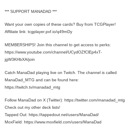
*** SUPPORT MANADAD ***
Want your own copies of these cards? Buy from TCGPlayer!
Affiliate link: tcgplayer.pxf.io/q49mDy
MEMBERSHIPS! Join this channel to get access to perks:
https://www.youtube.com/channel/UCydOZfClEp4xT-
jgW3KHbXA/join
Catch ManaDad playing live on Twitch. The channel is called
ManaDad_MTG and can be found here:
https://twitch.tv/manadad_mtg
Follow ManaDad on X (Twitter): https://twitter.com/manadad_mtg
Check out my other deck lists!
Tapped Out: https://tappedout.net/users/ManaDad/
MoxField: https://www.moxfield.com/users/ManaDad