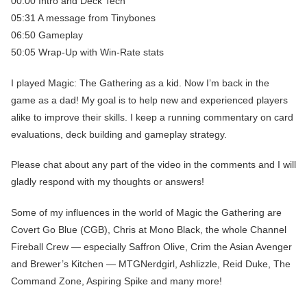
00:00 Intro and Deck Tech
05:31 A message from Tinybones
06:50 Gameplay
50:05 Wrap-Up with Win-Rate stats
I played Magic: The Gathering as a kid. Now I’m back in the
game as a dad! My goal is to help new and experienced players
alike to improve their skills. I keep a running commentary on card
evaluations, deck building and gameplay strategy.
Please chat about any part of the video in the comments and I will
gladly respond with my thoughts or answers!
Some of my influences in the world of Magic the Gathering are
Covert Go Blue (CGB), Chris at Mono Black, the whole Channel
Fireball Crew — especially Saffron Olive, Crim the Asian Avenger
and Brewer’s Kitchen — MTGNerdgirl, Ashlizzle, Reid Duke, The
Command Zone, Aspiring Spike and many more!