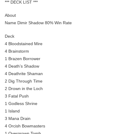
*** DECK LIST ***
About
Name Dimir Shadow 80% Win Rate
Deck
4 Bloodstained Mire
4 Brainstorm
1 Brazen Borrower
4 Death’s Shadow
4 Deathrite Shaman
2 Dig Through Time
2 Drown in the Loch
3 Fatal Push
1 Godless Shrine
1 Island
3 Mana Drain
4 Orcish Bowmasters
1 Overgrown Tomb