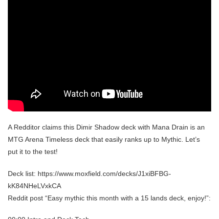
A Redditor claims this Dimir Shadow deck with Mana Drain is an
MTG Arena Timeless deck that easily ranks up to Mythic. Let’s
put it to the test!
Deck list: https://www.moxfield.com/decks/J1xiBFBG-
kK84NHeLVxkCA
Reddit post “Easy mythic this month with a 15 lands deck, enjoy!”: