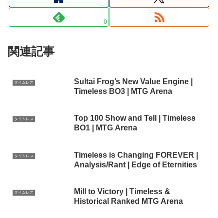
0
関連記事
Sultai Frog’s New Value Engine |
タイムレス
Timeless BO3 | MTG Arena
Top 100 Show and Tell | Timeless
タイムレス
BO1 | MTG Arena
Timeless is Changing FOREVER |
タイムレス
Analysis/Rant | Edge of Eternities
Mill to Victory | Timeless &
タイムレス
Historical Ranked MTG Arena