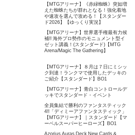
【MTGアリーナ】《赤緑蜘蛛》突如増
えた蜘蛛たちが群れとなる！強化着地
や速攻を選んで攻める！【スタンダー
ド2026】【ゆっくり実況】
【MTGアリーナ】世界選手権最有力候
補!! 海外プロ勢作のモニュメント型イ
ゼット講義！(スタンダード)【MTG
Arena/Magic The Gathering】
【MTGアリーナ】８月は７日にミシッ
ク到達！ランクマで使用したデッキの
ご紹介【スタンダード】BO1
【MTGアリーナ】青白コントロールデ
ッキでスタンダード・イベント
全員集結で勝利のファンタスティック
4!!「ディミーアファンタスティック」
【MTGアリーナ】｜スタンダード【マ
ーベルスーパーヒーローズ】BO1
Azorius Auras Deck New Cards &