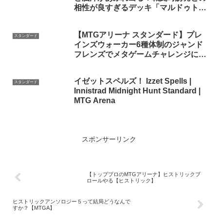
相性が良すぎるデッキ「マルドゥトー
クン」｜スタンダード【タルキール：
龍嵐録】BO1
【MTGアリーナ スタンダード】プレ
スタンダード
インズウォーカー6種体制のジャンド
フレンズでメタゲームチャレンジに挑
戦する配信
イゼットスペルズ！ Izzet Spells |
スタンダード
Innistrad Midnight Hunt Standard |
MTG Arena
スポンサーリンク
【トッププロのMTGアリーナ】ヒストリックブ
ロールやる【ヒストリック】
ヒストリックアンソロジー５って結局どうなんで
すか？【MTGA】