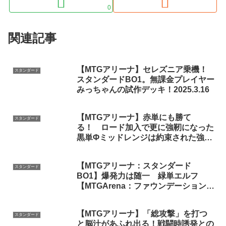
0
関連記事
【MTGアリーナ】セレズニア乗機！
スタンダード
スタンダードBO1。無課金プレイヤー
みっちゃんの試作デッキ！2025.3.16
【MTGアリーナ】赤単にも勝て
スタンダード
る！ ロード加入で更に強靭になった
黒単Φミッドレンジは約束された強
さ MoMスタンダード対戦【ずんだ
もん実況・VOICEVOX】
【MTGアリーナ：スタンダード
スタンダード
BO1】爆発力は随一 緑単エルフ
【MTGArena：ファウンデーション
ズ】
【MTGアリーナ】「総攻撃」を打つ
スタンダード
と脳汁があふれ出る！戦闘時誘発との