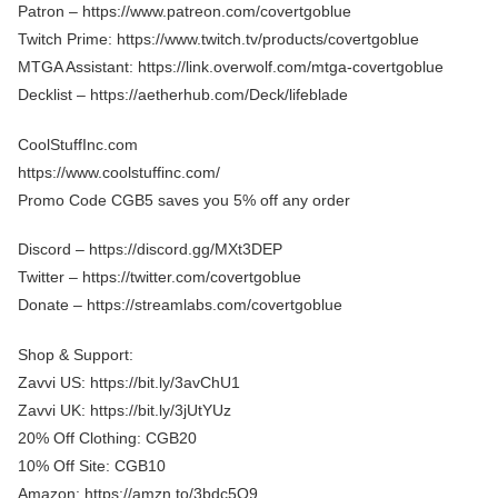
Patron – https://www.patreon.com/covertgoblue
Twitch Prime: https://www.twitch.tv/products/covertgoblue
MTGA Assistant: https://link.overwolf.com/mtga-covertgoblue
Decklist – https://aetherhub.com/Deck/lifeblade
CoolStuffInc.com
https://www.coolstuffinc.com/
Promo Code CGB5 saves you 5% off any order
Discord – https://discord.gg/MXt3DEP
Twitter – https://twitter.com/covertgoblue
Donate – https://streamlabs.com/covertgoblue
Shop & Support:
Zavvi US: https://bit.ly/3avChU1
Zavvi UK: https://bit.ly/3jUtYUz
20% Off Clothing: CGB20
10% Off Site: CGB10
Amazon: https://amzn.to/3bdc5O9