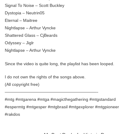
Signal To Noise – Scott Buckley
Dystopia – Neutrin05
Eternal – Maitree
Nightlapse – Arthur Vyncke
Shattered Glass – CjBeards
Odyssey – Jiglr
Nightlapse – Arthur Vyncke
Since the video is quite long, the playlist has been looped.
I do not own the rights of the songs above.
(All copyright free)
——————————————————————-
#mtg #mtgarena #mtga #magicthegathering #mtgstandard
#espermtg #mtgesper #mtgbrasil #mtgexplorer #mtgpioneer
#rakdos