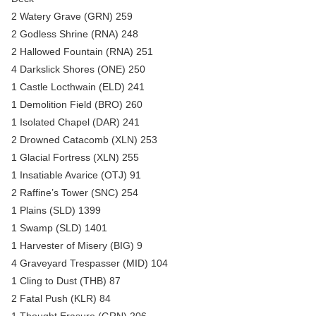
2 Watery Grave (GRN) 259
2 Godless Shrine (RNA) 248
2 Hallowed Fountain (RNA) 251
4 Darkslick Shores (ONE) 250
1 Castle Locthwain (ELD) 241
1 Demolition Field (BRO) 260
1 Isolated Chapel (DAR) 241
2 Drowned Catacomb (XLN) 253
1 Glacial Fortress (XLN) 255
1 Insatiable Avarice (OTJ) 91
2 Raffine’s Tower (SNC) 254
1 Plains (SLD) 1399
1 Swamp (SLD) 1401
1 Harvester of Misery (BIG) 9
4 Graveyard Trespasser (MID) 104
1 Cling to Dust (THB) 87
2 Fatal Push (KLR) 84
1 Thought Erasure (GRN) 206