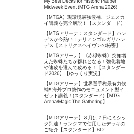
My Best Decks for Historic Pauper
Midweek Event (MTG Arena 2026)
【MTGA】現環境最強候補、ジェスカ
イ講義を完全解説！【スタンダード】
【MTGアリーナ：スタンダード】ハン
デスが今熱い！デリアンゴルガリハン
デス【ストリクスヘイヴンの秘密】
【MTGアリーナ】《赤緑蜘蛛》突如増
えた蜘蛛たちが群れとなる！強化着地
や速攻を選んで攻める！【スタンダー
ド2026】【ゆっくり実況】
【MTGアリーナ】世界選手権最有力候
補!! 海外プロ勢作のモニュメント型イ
ゼット講義！(スタンダード)【MTG
Arena/Magic The Gathering】
【MTGアリーナ】８月は７日にミシッ
ク到達！ランクマで使用したデッキの
ご紹介【スタンダード】BO1