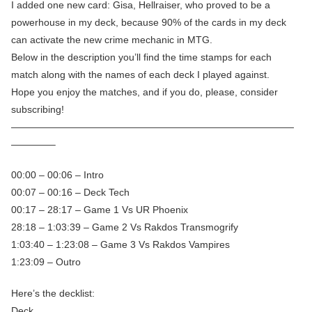
I added one new card: Gisa, Hellraiser, who proved to be a
powerhouse in my deck, because 90% of the cards in my deck
can activate the new crime mechanic in MTG.
Below in the description you’ll find the time stamps for each
match along with the names of each deck I played against.
Hope you enjoy the matches, and if you do, please, consider
subscribing!
—————————————————————————————
————–
00:00 – 00:06 – Intro
00:07 – 00:16 – Deck Tech
00:17 – 28:17 – Game 1 Vs UR Phoenix
28:18 – 1:03:39 – Game 2 Vs Rakdos Transmogrify
1:03:40 – 1:23:08 – Game 3 Vs Rakdos Vampires
1:23:09 – Outro
Here’s the decklist:
Deck