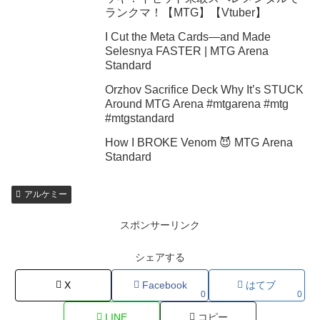
ランクマ！【MTG】【Vtuber】
I Cut the Meta Cards—and Made
Selesnya FASTER | MTG Arena
Standard
Orzhov Sacrifice Deck Why It’s STUCK
Around MTG Arena #mtgarena #mtg
#mtgstandard
How I BROKE Venom 😈 MTG Arena
Standard
アルケミー
スポンサーリンク
シェアする
X
Facebook
はてブ
0
0
LINE
コピー