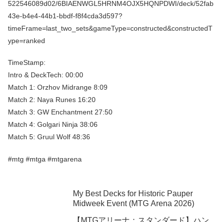
522546089d02/6BIAENWGL5HRNM4OJX5HQNPDWI/deck/52fab
43e-b4e4-44b1-bbdf-f8f4cda3d597?
timeFrame=last_two_sets&gameType=constructed&constructedT
ype=ranked
TimeStamp:
Intro & DeckTech: 00:00
Match 1: Orzhov Midrange 8:09
Match 2: Naya Runes 16:20
Match 3: GW Enchantment 27:50
Match 4: Golgari Ninja 38:06
Match 5: Gruul Wolf 48:36
#mtg #mtga #mtgarena
My Best Decks for Historic Pauper
Midweek Event (MTG Arena 2026)
【MTGアリーナ：スタンダード】ハン