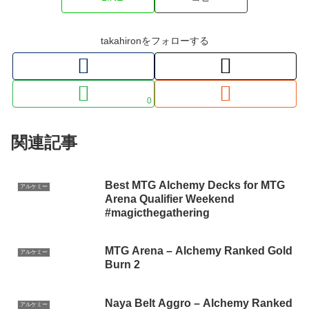
takahironをフォローする
0
関連記事
Best MTG Alchemy Decks for MTG
アルケミー
Arena Qualifier Weekend
#magicthegathering
MTG Arena – Alchemy Ranked Gold
アルケミー
Burn 2
Naya Belt Aggro – Alchemy Ranked
アルケミー