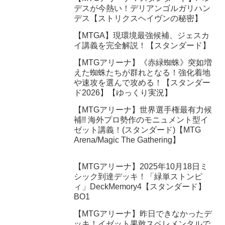
デスが今熱い！デリアンゴルガリハン
デス【ストリクスヘイヴンの秘密】
【MTGA】現環境最強候補、ジェスカ
イ講義を完全解説！【スタンダード】
【MTGアリーナ】《赤緑蜘蛛》突如増
えた蜘蛛たちが群れとなる！強化着地
や速攻を選んで攻める！【スタンダー
ド2026】【ゆっくり実況】
【MTGアリーナ】世界選手権最有力候
補!! 海外プロ勢作のモニュメント型イ
ゼット講義！(スタンダード)【MTG
Arena/Magic The Gathering】
【MTGアリーナ】2025年10月18日ミ
シック到達デッキ！「緑単ストンピ
ィ」DeckMemory4【スタンダード】
BO1
【MTGアリーナ】昨日できなかったデ
ッキ！イゼット果敢スペレメンタルで