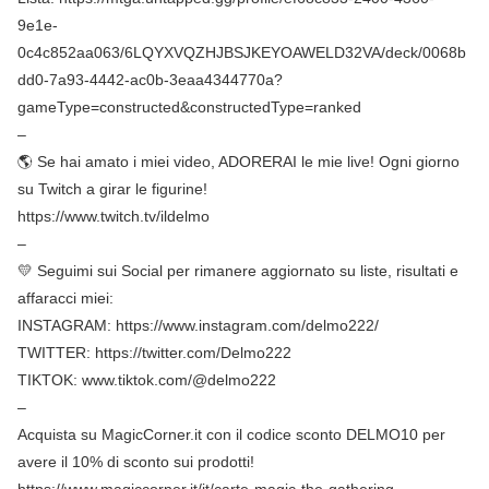
9e1e-
0c4c852aa063/6LQYXVQZHJBSJKEYOAWELD32VA/deck/0068b
dd0-7a93-4442-ac0b-3eaa4344770a?
gameType=constructed&constructedType=ranked
–
🌎 Se hai amato i miei video, ADORERAI le mie live! Ogni giorno
su Twitch a girar le figurine!
https://www.twitch.tv/ildelmo
–
💛 Seguimi sui Social per rimanere aggiornato su liste, risultati e
affaracci miei:
INSTAGRAM: https://www.instagram.com/delmo222/
TWITTER: https://twitter.com/Delmo222
TIKTOK: www.tiktok.com/@delmo222
–
Acquista su MagicCorner.it con il codice sconto DELMO10 per
avere il 10% di sconto sui prodotti!
https://www.magiccorner.it/it/carte-magic-the-gathering