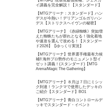
【MTGA】現環境最強候補、ジェスカ
イ講義を完全解説！【スタンダード】
【MTGアリーナ：スタンダード】ハン
デスが今熱い！デリアンゴルガリハン
デス【ストリクスヘイヴンの秘密】
【MTGアリーナ】《赤緑蜘蛛》突如増
えた蜘蛛たちが群れとなる！強化着地
や速攻を選んで攻める！【スタンダー
ド2026】【ゆっくり実況】
【MTGアリーナ】世界選手権最有力候
補!! 海外プロ勢作のモニュメント型イ
ゼット講義！(スタンダード)【MTG
Arena/Magic The Gathering】
【MTGアリーナ】８月は７日にミシッ
ク到達！ランクマで使用したデッキの
ご紹介【スタンダード】BO1
【MTGアリーナ】青白コントロールデ
ッキでスタンダード・イベント