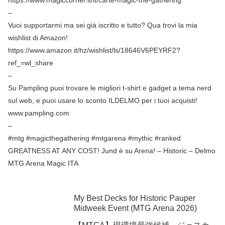
–
Vuoi supportarmi ma sei già iscritto e tutto? Qua trovi la mia
wishlist di Amazon!
https://www.amazon.it/hz/wishlist/ls/18646V6PEYRF2?
ref_=wl_share
–
Su Pampling puoi trovare le migliori t-shirt e gadget a tema nerd
sul web, e puoi usare lo sconto ILDELMO per i tuoi acquisti!
www.pampling.com
–
#mtg​​​​​​​​​​​​​​​ #magicthegathering​​​​​​​​​​​​​​​ #mtgarena​​​​​​​​​​​​​​​ #mythic​​​​​​​​ #ranked
GREATNESS AT ANY COST! Jund è su Arena! – Historic – Delmo
MTG Arena Magic ITA
My Best Decks for Historic Pauper
Midweek Event (MTG Arena 2026)