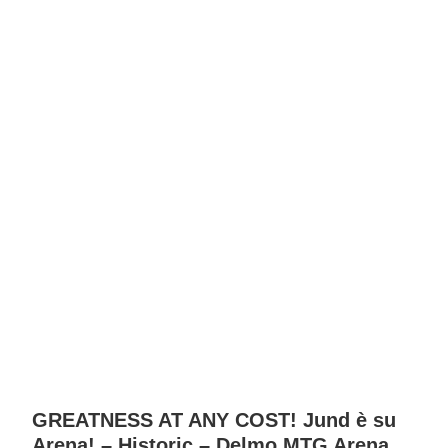
GREATNESS AT ANY COST! Jund è su
Arena! – Historic – Delmo MTG Arena