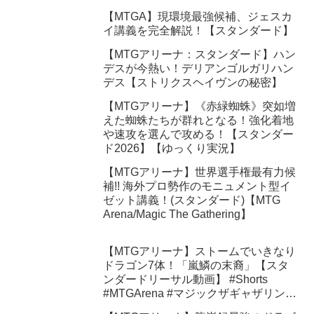
【MTGA】現環境最強候補、ジェスカ
イ講義を完全解説！【スタンダード】
【MTGアリーナ：スタンダード】ハン
デスが今熱い！デリアンゴルガリハン
デス【ストリクスヘイヴンの秘密】
【MTGアリーナ】《赤緑蜘蛛》突如増
えた蜘蛛たちが群れとなる！強化着地
や速攻を選んで攻める！【スタンダー
ド2026】【ゆっくり実況】
【MTGアリーナ】世界選手権最有力候
補!! 海外プロ勢作のモニュメント型イ
ゼット講義！(スタンダード)【MTG
Arena/Magic The Gathering】
【MTGアリーナ】ストームでいきなり
ドラゴン7体！「嵐鱗の末裔」【スタ
ンダードリーサル動画】 #Shorts
#MTGArena #マジックザギャザリング
#ショート動画