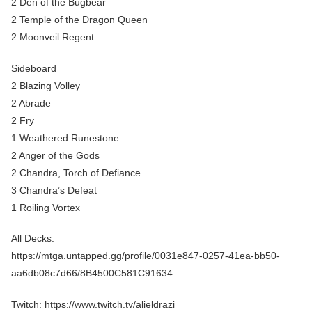
2 Den of the Bugbear
2 Temple of the Dragon Queen
2 Moonveil Regent
Sideboard
2 Blazing Volley
2 Abrade
2 Fry
1 Weathered Runestone
2 Anger of the Gods
2 Chandra, Torch of Defiance
3 Chandra’s Defeat
1 Roiling Vortex
All Decks:
https://mtga.untapped.gg/profile/0031e847-0257-41ea-bb50-
aa6db08c7d66/8B4500C581C91634
Twitch: https://www.twitch.tv/alieldrazi