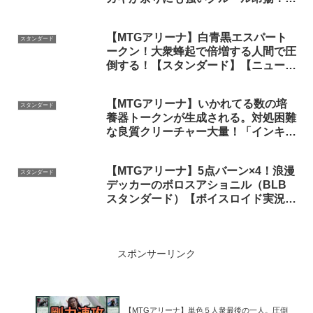
【ローウィンの昏明】
【MTGアリーナ】白青黒エスパート
スタンダード
ークン！大衆蜂起で倍増する人間で圧
倒する！【スタンダード】【ニューカ
ペナの街角】
【MTGアリーナ】いかれてる数の培
スタンダード
養器トークンが生成される。対処困難
な良質クリーチャー大量！「インキュ
ベーター/白黒培養」｜スタンダード
【機械兵団の進軍】BO1
【MTGアリーナ】5点バーン×4！浪漫
スタンダード
デッカーのボロスアショニル（BLB
スタンダード）【ボイスロイド実況プ
レイ】
スポンサーリンク
【MTGアリーナ】単色５人衆最後の一人。圧倒