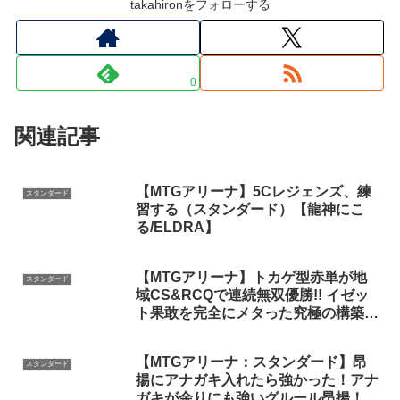
takahironをフォローする
0
関連記事
【MTGアリーナ】5Cレジェンズ、練
スタンダード
習する（スタンダード）【龍神にこ
る/ELDRA】
【MTGアリーナ】トカゲ型赤単が地
スタンダード
域CS&RCQで連続無双優勝!! イゼッ
ト果敢を完全にメタった究極の構築
(スタンダード)【MTG Arena/Magic
The Gathering】
【MTGアリーナ：スタンダード】昂
スタンダード
揚にアナガキ入れたら強かった！アナ
ガキが余りにも強いグルール昂揚！