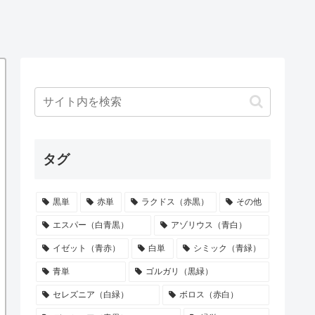
タグ
黒単
赤単
ラクドス（赤黒）
その他
エスパー（白青黒）
アゾリウス（青白）
イゼット（青赤）
白単
シミック（青緑）
青単
ゴルガリ（黒緑）
セレズニア（白緑）
ボロス（赤白）