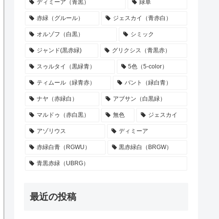
ディミーア（青黒）
緑単
赤緑（グルール）
ジェスカイ（青赤白）
オルゾフ（白黒）
シミック
ジャンド(黒赤緑)
グリクシス（青黒赤）
スゥルタイ（黒緑青）
5色（5-color）
ティムール（緑青赤）
バント（緑白青）
ナヤ（赤緑白）
アブサン（白黒緑）
マルドゥ（赤白黒）
無色
ジェスカイ
アゾリウス
ディミーア
赤緑白青（RGWU）
黒赤緑白（BRGW）
青黒赤緑（UBRG）
最近の投稿