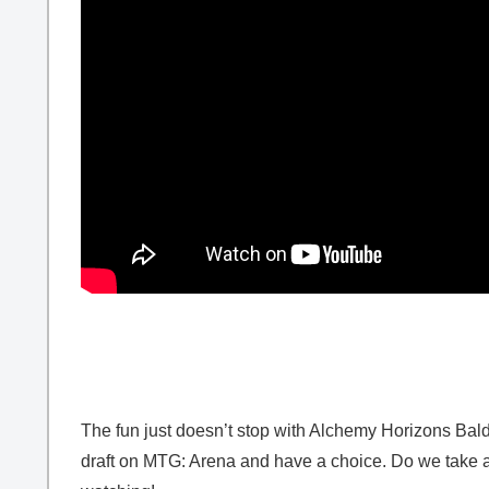
The fun just doesn’t stop with Alchemy Horizons Baldu
draft on MTG: Arena and have a choice. Do we take a 