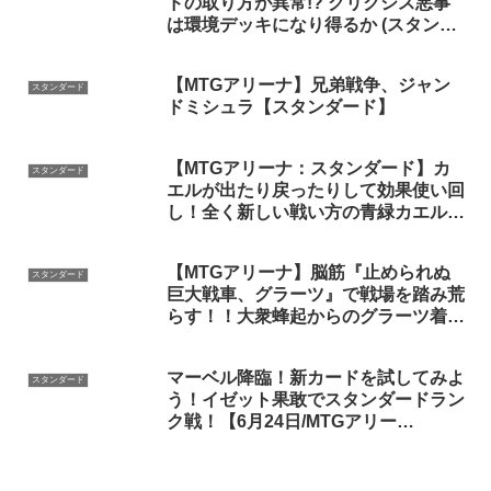
ドの取り方が異常!? グリクシス悪事
は環境デッキになり得るか (スタンダ
ード)【MTG Arena/Magic The
Gathering】
【MTGアリーナ】兄弟戦争、ジャン
スタンダード
ドミシュラ【スタンダード】
【MTGアリーナ：スタンダード】カ
スタンダード
エルが出たり戻ったりして効果使い回
し！全く新しい戦い方の青緑カエル！
【ブルームバロウ】
【MTGアリーナ】脳筋『止められぬ
スタンダード
巨大戦車、グラーツ』で戦場を踏み荒
らす！！大衆蜂起からのグラーツ着地
で特大ダメージを叩き込め！！【スタ
ンダード】【完全なる統一】
マーベル降臨！新カードを試してみよ
【TCG】
スタンダード
う！イゼット果敢でスタンダードラン
ク戦！【6月24日/MTGアリー
ナ/BO3】