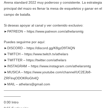
Arena standard 2022 muy poderoso y consistente. La estrategia
principal del mazo es llenar la mesa de esqueletos y ganar en el
campo de batalla.
Si deseas apoyar al canal y ver contenido exclusivo:
►PATREON – https://www.patreon.com/athelarsmtg
Puedes seguirme por aquí:
►DISCORD – https://discord.gg/K8gzD9TAQN
►TWITCH – https://www.twitch.tv/athelars
►TWITTER – https://twitter.com/athelars
►INSTAGRAM – https://www.instagram.com/athelarsmtg
►MUSICA – https://www.youtube.com/channel/UC2EJb8-
ZRFlnqODOKRoGh4Q
►MAIL – athelars@gmail.com
—————————————————————————————
—————
0:00 Intro