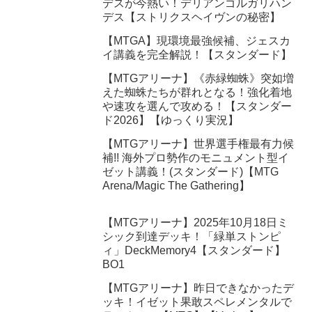
デスが今熱い！デリアンゴルガリハン
デス【ストリクスヘイヴンの秘密】
【MTGA】現環境最強候補、ジェスカ
イ講義を完全解説！【スタンダード】
【MTGアリーナ】《赤緑蜘蛛》突如増
えた蜘蛛たちが群れとなる！強化着地
や速攻を選んで攻める！【スタンダー
ド2026】【ゆっくり実況】
【MTGアリーナ】世界選手権最有力候
補!! 海外プロ勢作のモニュメント型イ
ゼット講義！(スタンダード)【MTG
Arena/Magic The Gathering】
【MTGアリーナ】2025年10月18日ミ
シック到達デッキ！「緑単ストンピ
ィ」DeckMemory4【スタンダード】
BO1
【MTGアリーナ】昨日できなかったデ
ッキ！イゼット果敢スペレメンタルで