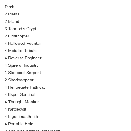
Deck
2 Plains
2 Island
3 Tormod’s Crypt
2 Ornithopter
4 Hallowed Fountain
4 Metallic Rebuke
4 Reverse Engineer
4 Spire of Industry
1 Stonecoil Serpent
2 Shadowspear
4 Hengegate Pathway
4 Esper Sentinel
4 Thought Monitor
4 Nettlecyst
4 Ingenious Smith
4 Portable Hole
2 The Blackstaff of Waterdeep