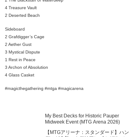
4 Treasure Vault
2 Deserted Beach
Sideboard
2 Grafdigger’s Cage
2 Aether Gust
3 Mystical Dispute
1 Rest in Peace
3 Archon of Absolution
4 Glass Casket
#magicthegathering #mtga #magicarena
My Best Decks for Historic Pauper
Midweek Event (MTG Arena 2026)
【MTGアリーナ：スタンダード】ハン