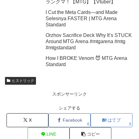
ランクマ！【MTG】【Vtuber】
I Cut the Meta Cards—and Made
Selesnya FASTER | MTG Arena
Standard
Orzhov Sacrifice Deck Why It’s STUCK
Around MTG Arena #mtgarena #mtg
#mtgstandard
How I BROKE Venom 😈 MTG Arena
Standard
ヒストリック
スポンサーリンク
シェアする
X
Facebook
はてブ
0
0
LINE
コピー