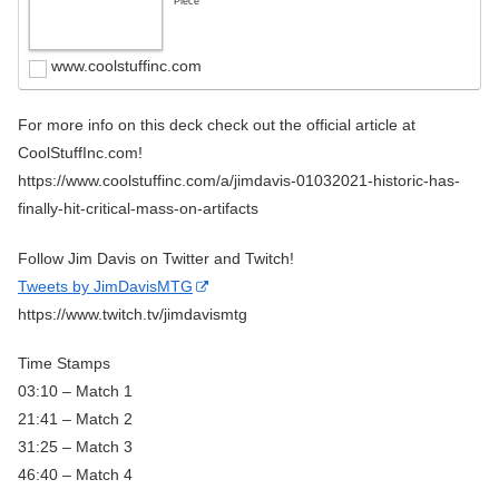
Piece
www.coolstuffinc.com
For more info on this deck check out the official article at
CoolStuffInc.com!
https://www.coolstuffinc.com/a/jimdavis-01032021-historic-has-
finally-hit-critical-mass-on-artifacts
Follow Jim Davis on Twitter and Twitch!
Tweets by JimDavisMTG
https://www.twitch.tv/jimdavismtg
Time Stamps
03:10 – Match 1
21:41 – Match 2
31:25 – Match 3
46:40 – Match 4