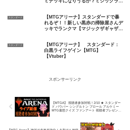
ミデッキになりうるか？ミシックラン
クマッチで試す配信
【MTGアリーナ】スタンダードで暴
スタンダード
れるぞ！！新しい黒赤の掃除屋さんデ
ッキでランクマ【マジックザギャザリ
ング】
【MTGアリーナ】 スタンダード：
スタンダード
白黒ライフゲイン【MTG】
【Vtuber】
スポンサーリンク
【MTGA】 視聴者参加対戦！2/10 ★ スタンダー
ド パウパー シングルトン ブロール アルケミー
MTG連想クイズ ファンアート 視聴者プレゼント
♪ 【arena live】