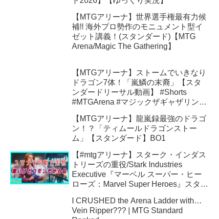
ド2026】【ゆっくり実況】
【MTGアリーナ】世界選手権最有力候
補!! 海外プロ勢作のモニュメント型イ
ゼット講義！(スタンダード)【MTG
Arena/Magic The Gathering】
【MTGアリーナ】ストームでいきなり
ドラゴン7体！「嵐鱗の末裔」【スタ
ンダードリーサル動画】 #Shorts
#MTGArena #マジックザギャザリング
#ショート動画
【MTGアリーナ】龍嵐録最強のドラゴ
ン！？「ティムールドラゴンストー
ム」【スタンダード】BO1
【#mtgアリーナ】スターク・インダス
トリーズの重役/Stark Industries
Executive『マーベル スーパー・ヒー
ローズ：Marvel Super Heroes』スタン
ダード
I CRUSHED the Arena Ladder with…
Vein Ripper??? | MTG Standard